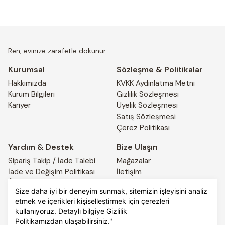
Ren, evinize zarafetle dokunur.
Kurumsal
Sözleşme & Politikalar
Hakkımızda
KVKK Aydınlatma Metni
Kurum Bilgileri
Gizlilik Sözleşmesi
Kariyer
Üyelik Sözleşmesi
Satış Sözleşmesi
Çerez Politikası
Yardım & Destek
Bize Ulaşın
Sipariş Takip / İade Talebi
Mağazalar
İade ve Değişim Politikası
İletişim
Ödeme ve Teslimat Bilgileri
4441917
Size daha iyi bir deneyim sunmak, sitemizin işleyişini analiz
etmek ve içerikleri kişiselleştirmek için çerezleri
kullanıyoruz. Detaylı bilgiye
Gizlilik
© 2025 REN HOME. All rights reserved.
PRIVACY POLICY
Politikamızdan
TERMS OF SERVICE
ulaşabilirsiniz."