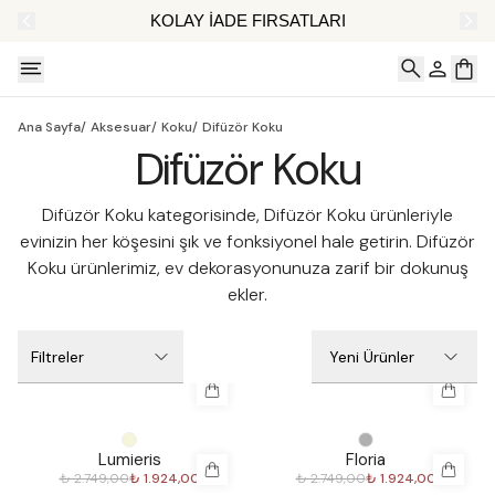
AT
KOLAY İADE FIRSATLARI
Ana Sayfa
/
Aksesuar
/
Koku
/
Difüzör Koku
Difüzör Koku
Difüzör Koku kategorisinde, Difüzör Koku ürünleriyle
evinizin her köşesini şık ve fonksiyonel hale getirin. Difüzör
Koku ürünlerimiz, ev dekorasyonunuza zarif bir dokunuş
ekler.
Filtreler
Yeni Ürünler
%
30
%
30
Lumieris
Floria
₺ 2.749,00
₺ 1.924,00
₺ 2.749,00
₺ 1.924,00