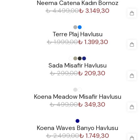
Neema Catena Kadın Bornoz
₺ 4.499,00
₺ 3.149,30
%
30
Terre Plaj Havlusu
₺ 1.999,00
₺ 1.399,30
%
30
Sada Misafir Havlusu
₺ 299,00
₺ 209,30
%
30
Koena Meadow Misafir Havlusu
₺ 499,00
₺ 349,30
%
30
Koena Waves Banyo Havlusu
₺ 2.499,00
₺ 1.749,30