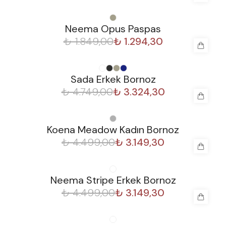
%
30
Neema Opus Paspas
₺ 1.849,00
₺ 1.294,30
%
30
Sada Erkek Bornoz
₺ 4.749,00
₺ 3.324,30
%
30
Koena Meadow Kadın Bornoz
₺ 4.499,00
₺ 3.149,30
%
30
Neema Stripe Erkek Bornoz
₺ 4.499,00
₺ 3.149,30
%
30