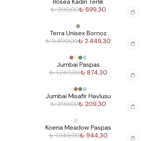
Rosea Kadın Terlik
₺ 999,00
₺ 699,30
%
30
Terra Unisex Bornoz
₺ 3.499,00
₺ 2.449,30
%
30
Jumbai Paspas
₺ 1.249,00
₺ 874,30
%
30
Jumbai Misafir Havlusu
₺ 299,00
₺ 209,30
%
30
Koena Meadow Paspas
₺ 1.349,00
₺ 944,30