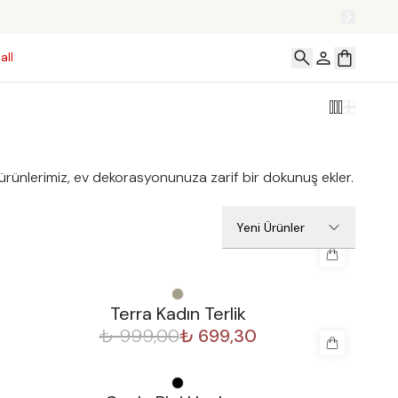
all
li ürünlerimiz, ev dekorasyonunuza zarif bir dokunuş ekler.
Yeni Ürünler
%
30
Terra Kadın Terlik
₺ 999,00
₺ 699,30
%
30