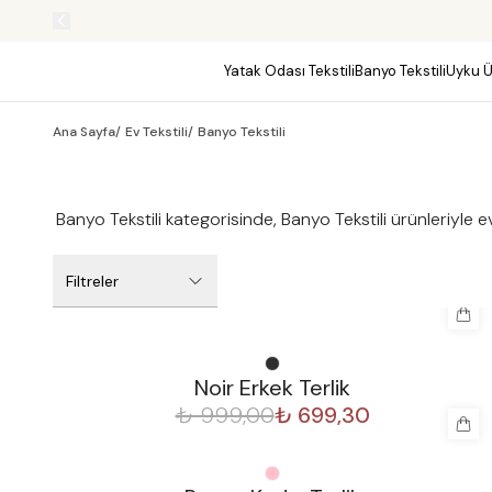
Yatak Odası Tekstili
Banyo Tekstili
Uyku Ü
Ana Sayfa
/
Ev Tekstili
/
Banyo Tekstili
Banyo Tekstili kategorisinde, Banyo Tekstili ürünleriyle e
Filtreler
%
30
Noir Erkek Terlik
₺ 999,00
₺ 699,30
%
30