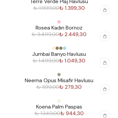
Terre Verde Plaj Havlusu
₺ 1.999,00
₺ 1.399,30
%
30
Rosea Kadın Bornoz
₺ 3.499,00
₺ 2.449,30
%
30
Jumbai Banyo Havlusu
₺ 1.499,00
₺ 1.049,30
%
30
Neema Opus Misafir Havlusu
₺ 399,00
₺ 279,30
%
30
Koena Palm Paspas
₺ 1.349,00
₺ 944,30