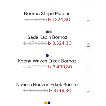
%
30
Neema Stripe Paspas
₺ 1.749,00
₺ 1.224,30
%
30
Sada Kadın Bornoz
₺ 4.749,00
₺ 3.324,30
%
30
Koena Waves Erkek Bornoz
₺ 4.999,00
₺ 3.499,30
%
30
Neema Horizon Erkek Bornoz
₺ 4.499,00
₺ 3.149,30
%
30