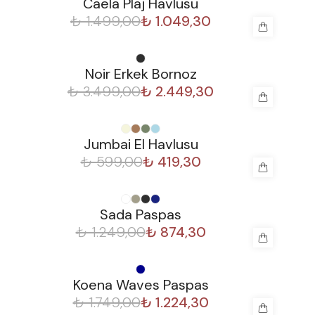
Caela Plaj Havlusu
₺ 1.499,00
₺ 1.049,30
%
30
Noir Erkek Bornoz
₺ 3.499,00
₺ 2.449,30
%
30
Jumbai El Havlusu
₺ 599,00
₺ 419,30
%
30
Sada Paspas
₺ 1.249,00
₺ 874,30
%
30
Koena Waves Paspas
₺ 1.749,00
₺ 1.224,30