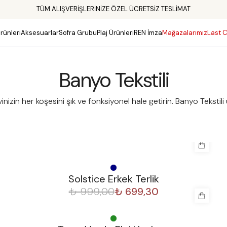
TÜM ALIŞVERİŞLERİNİZE ÖZEL ÜCRETSİZ TESLİMAT
rünleri
Aksesuarlar
Sofra Grubu
Plaj Ürünleri
REN İmza
Mağazalarımız
Last C
Banyo Tekstili
vinizin her köşesini şık ve fonksiyonel hale getirin. Banyo Teksti
%
30
Solstice Erkek Terlik
₺ 999,00
₺ 699,30
%
30