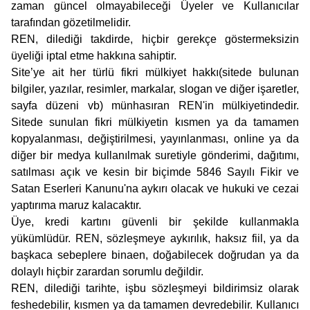
zaman güncel olmayabileceği Üyeler ve Kullanıcılar
tarafından gözetilmelidir.
REN, dilediği takdirde, hiçbir gerekçe göstermeksizin
üyeliği iptal etme hakkına sahiptir.
Site’ye ait her türlü fikri mülkiyet hakkı(sitede bulunan
bilgiler, yazılar, resimler, markalar, slogan ve diğer işaretler,
sayfa düzeni vb) münhasıran REN'in mülkiyetindedir.
Sitede sunulan fikri mülkiyetin kısmen ya da tamamen
kopyalanması, değiştirilmesi, yayınlanması, online ya da
diğer bir medya kullanılmak suretiyle gönderimi, dağıtımı,
satılması açık ve kesin bir biçimde 5846 Sayılı Fikir ve
Satan Eserleri Kanunu'na aykırı olacak ve hukuki ve cezai
yaptırıma maruz kalacaktır.
Üye, kredi kartını güvenli bir şekilde kullanmakla
yükümlüdür. REN, sözleşmeye aykırılık, haksız fiil, ya da
başkaca sebeplere binaen, doğabilecek doğrudan ya da
dolaylı hiçbir zarardan sorumlu değildir.
REN, dilediği tarihte, işbu sözleşmeyi bildirimsiz olarak
feshedebilir, kısmen ya da tamamen devredebilir. Kullanıcı