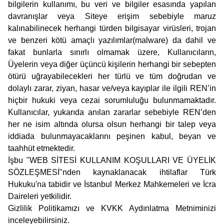
bilgilerin kullanımı, bu veri ve bilgiler esasında yapılan
davranışlar veya Siteye erişim sebebiyle maruz
kalınabilinecek herhangi türden bilgisayar virüsleri, trojan
ve benzeri kötü amaçlı yazılımlar(malware) da dahil ve
fakat bunlarla sınırlı olmamak üzere, Kullanıcıların,
Üyelerin veya diğer üçüncü kişilerin herhangi bir sebepten
ötürü uğrayabilecekleri her türlü ve tüm doğrudan ve
dolaylı zarar, ziyan, hasar ve/veya kayıplar ile ilgili REN’in
hiçbir hukuki veya cezai sorumluluğu bulunmamaktadır.
Kullanıcılar, yukarıda anılan zararlar sebebiyle REN’den
her ne isim altında olursa olsun herhangi bir talep veya
iddiada bulunmayacaklarını peşinen kabul, beyan ve
taahhüt etmektedir.
İşbu "WEB SİTESİ KULLANIM KOŞULLARI VE ÜYELİK
SÖZLEŞMESİ"nden kaynaklanacak ihtilaflar Türk
Hukuku'na tabidir ve İstanbul Merkez Mahkemeleri ve İcra
Daireleri yetkilidir.
Gizlilik Politikamızı ve KVKK Aydınlatma Metniminizi
inceleyebilirsiniz.