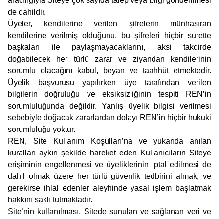
aracılığıyla Siteye çok sayıda talep veya bilgi gönderilmesi
de dahildir.
Üyeler, kendilerine verilen şifrelerin münhasıran
kendilerine verilmiş olduğunu, bu şifreleri hiçbir surette
başkaları ile paylaşmayacaklarını, aksi takdirde
doğabilecek her türlü zarar ve ziyandan kendilerinin
sorumlu olacağını kabul, beyan ve taahhüt etmektedir.
Üyelik başvurusu yapılırken üye tarafından verilen
bilgilerin doğruluğu ve eksiksizliğinin tespiti REN’in
sorumluluğunda değildir. Yanlış üyelik bilgisi verilmesi
sebebiyle doğacak zararlardan dolayı REN’in hiçbir hukuki
sorumluluğu yoktur.
REN, Site Kullanım Koşulları’na ve yukarıda anılan
kuralları aykırı şekilde hareket eden Kullanıcıların Siteye
erişiminin engellenmesi ve üyeliklerinin iptal edilmesi de
dahil olmak üzere her türlü güvenlik tedbirini almak, ve
gerekirse ihlal edenler aleyhinde yasal işlem başlatmak
hakkını saklı tutmaktadır.
Site’nin kullanılması, Sitede sunulan ve sağlanan veri ve