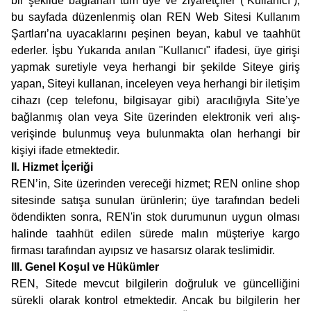
bir şekilde bağlanan tüm üye ve ziyaretçiler (“Kullanıcı”),
bu sayfada düzenlenmiş olan REN Web Sitesi Kullanım
Şartları’na uyacaklarını peşinen beyan, kabul ve taahhüt
ederler. İşbu Yukarıda anılan "Kullanıcı" ifadesi, üye girişi
yapmak suretiyle veya herhangi bir şekilde Siteye giriş
yapan, Siteyi kullanan, inceleyen veya herhangi bir iletişim
cihazı (cep telefonu, bilgisayar gibi) aracılığıyla Site’ye
bağlanmış olan veya Site üzerinden elektronik veri alış-
verişinde bulunmuş veya bulunmakta olan herhangi bir
kişiyi ifade etmektedir.
II. Hizmet İçeriği
REN’in, Site üzerinden vereceği hizmet; REN online shop
sitesinde satışa sunulan ürünlerin; üye tarafından bedeli
ödendikten sonra, REN'in stok durumunun uygun olması
halinde taahhüt edilen sürede malın müşteriye kargo
firması tarafından ayıpsız ve hasarsız olarak teslimidir.
III. Genel Koşul ve Hükümler
REN, Sitede mevcut bilgilerin doğruluk ve güncelliğini
sürekli olarak kontrol etmektedir. Ancak bu bilgilerin her