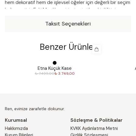
hem dekoratif hem de işlevsel öğeler için değerli bir seçim
haline getirir. Eski Mısırlılar, pirinci estetik çekiciliği için
tercih ederken, Romalılar dayanıklılığı için kullanmışlar. Bu
Taksit Seçenekleri
değerli malzeme insan uygarlığı ve kültürel mirası üzerinde
kalıcı bir etki bırakmıştır.Ren sizin için el yapımı pirinç
ürünlerden oluşan özel bir koleksiyon hazırladı. Bu zarif
Benzer Ürünler
parçalar evinize şıklık katacak. Her parça, en iyi
malzemeler ve işçilik kullanılarak detaylara özen ve
dikkatle yapıldı. Ren’in pirinç serisi, size yıllarca keyif
%
50
%
30
verecek zamansız bir seçim olacaktır.
Etna Küçük Kase
₺ 7.499,00
₺ 3.749,00
Ren, evinize zarafetle dokunur.
Kurumsal
Sözleşme & Politikalar
Hakkımızda
KVKK Aydınlatma Metni
Kurum Bilgileri
Gizlilik Sözleşmesi