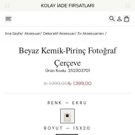
AT
KOLAY İADE FIRSATLARI
Ana Sayfa
/
Aksesuar
/
Dekoratif Aksesuar
/
Ev Aksesuarları
/
Beyaz Kemik-Pirinç Fotoğraf
Çerçeve
Ürün Kodu: 252303701
₺ 1.999,00
₺ 1.399,00
RENK
—
EKRU
BOYUT
—
15X20