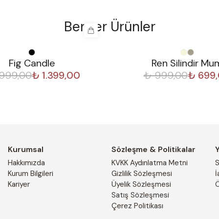
Benzer Ürünler
%
30
Fig Candle
Ren Silindir Mu
.999,00
₺ 1.399,00
₺ 999,00
₺ 699
Kurumsal
Sözleşme & Politikalar
Hakkımızda
KVKK Aydınlatma Metni
S
Kurum Bilgileri
Gizlilik Sözleşmesi
İ
Kariyer
Üyelik Sözleşmesi
Ö
Satış Sözleşmesi
Çerez Politikası