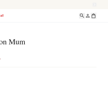
all
ton Mum
0