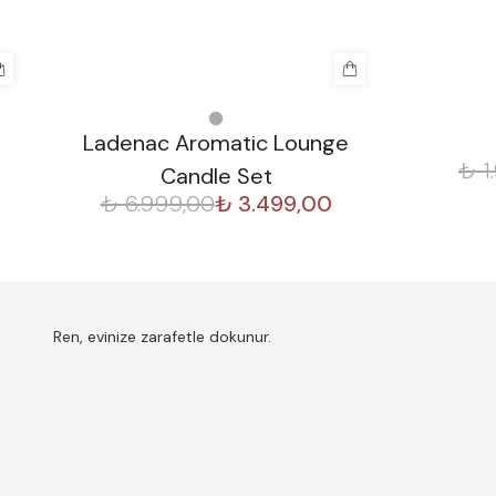
%
50
%
30
Ladenac Aromatic Lounge
₺ 1
Candle Set
₺ 6.999,00
₺ 3.499,00
Ren, evinize zarafetle dokunur.