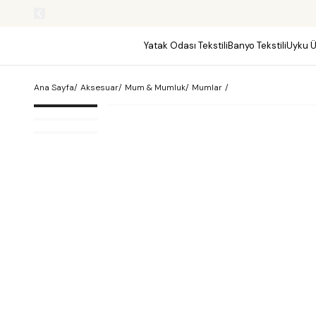
Yatak Odası Tekstili
Banyo Tekstili
Uyku Ü
Ana Sayfa
/
Aksesuar
/
Mum & Mumluk
/
Mumlar
/