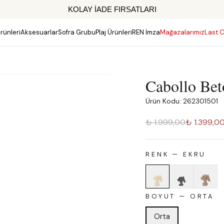
KOLAY İADE FIRSATLARI
rünleri
Aksesuarlar
Sofra Grubu
Plaj Ürünleri
REN İmza
Mağazalarımız
Last C
Cabollo Be
Ürün Kodu: 262301501
₺ 1.999,00
₺ 1.399,0
RENK
—
EKRU
BOYUT
—
ORTA
Orta