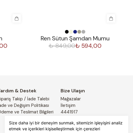
%
30
%
m
Ren Sütun Şamdan Mumu
,00
₺ 849,00
₺ 594,00
Yardım & Destek
Bize Ulaşın
ipariş Takip / İade Talebi
Mağazalar
ade ve Değişim Politikası
İletişim
deme ve Teslimat Bilgileri
4441917
Size daha iyi bir deneyim sunmak, sitemizin işleyişini analiz
etmek ve içerikleri kişiselleştirmek için çerezleri