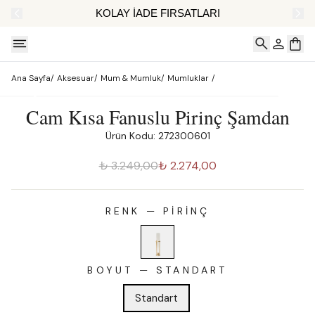
AT
KOLAY İADE FIRSATLARI
Ana Sayfa
/
Aksesuar
/
Mum & Mumluk
/
Mumluklar
/
Cam Kısa Fanuslu Pirinç Şamdan
Ürün Kodu: 272300601
₺ 3.249,00
₺ 2.274,00
RENK
—
PIRINÇ
BOYUT
—
STANDART
Standart