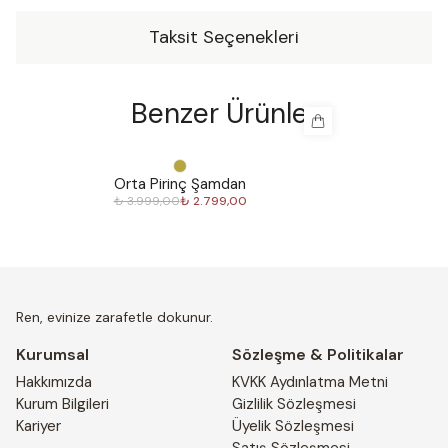
tercih ederken, Romalılar dayanıklılığı için kullanmışlar. Bu
Taksit Seçenekleri
değerli malzeme insan uygarlığı ve kültürel mirası üzerinde
kalıcı bir etki bırakmıştır.Ren sizin için el yapımı pirinç
ürünlerden oluşan özel bir koleksiyon hazırladı. Bu zarif
Benzer Ürünler
parçalar evinize şıklık katacak. Her parça, en iyi
malzemeler ve işçilik kullanılarak detaylara özen ve
dikkatle yapıldı. Ren’in pirinç serisi, size yıllarca keyif
%
30
%
30
verecek zamansız bir seçim olacaktır.
Orta Pirinç Şamdan
₺ 3.999,00
₺ 2.799,00
Ren, evinize zarafetle dokunur.
Kurumsal
Sözleşme & Politikalar
Hakkımızda
KVKK Aydınlatma Metni
Kurum Bilgileri
Gizlilik Sözleşmesi
Kariyer
Üyelik Sözleşmesi