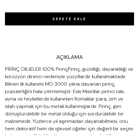
SEPETE EKLE
AÇIKLAMA
PİRİNÇ OBJELER 100% PirinçPirinç, güzelliği, dayanıklılığı ve
korozyon direnci nedeniyle yüzyıllardır kullanılmaktadır.
Bilinen ilk kullanımı MÖ 3000 yılına dayanan pirinç,
popülerliğini hala yitirmemiştir. Eski Mısırlılar pirinci takı,
ayna ve heykellerde kullanırken Romalılar para, zırh ve
silah yapmak için bu metali kullanmışlardır. Pirinç, geri
dönüştürülebilir bir metal olduğu için sürdürülebilir bir
malzemedir. Yüzlerce yıl aşınmadan dayanabilmesi, onu
hem dekoratif hem de işlevsel öğeler için değerli bir seçim
haline getirir. Eski Mısırlılar, pirinci estetik çekiciliği için