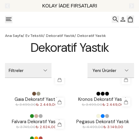
AT
KOLAY İADE FIRSATLARI
Ana Sayfa
/
Ev Tekstili
/
Dekoratif Yastık
/
Dekoratif Yastık
Dekoratif Yastık
Filtreler
Yeni Ürünler
%
30
%
30
Gaia Dekoratif Yastık
Kronos Dekoratif Yastık
₺ 3.499,00
₺ 2.449,00
₺ 3.499,00
₺ 2.449,00
%
30
%
30
Falvara Dekoratif Yastık
Pegasus Dekoratif Yastık
₺ 3.749,00
₺ 2.624,00
₺ 4.499,00
₺ 3.149,00