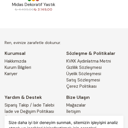
%
30
Midas Dekoratif Yastık
₺ 4.499,00
₺ 3.149,00
Ren, evinize zarafetle dokunur.
Kurumsal
Sözleşme & Politikalar
Hakkımızda
KVKK Aydınlatma Metni
Kurum Bilgileri
Gizlilik Sözleşmesi
Kariyer
Üyelik Sözleşmesi
Satış Sözleşmesi
Çerez Politikası
Yardım & Destek
Bize Ulaşın
Sipariş Takip / İade Talebi
Mağazalar
İade ve Değişim Politikası
İletişim
Ödeme ve Teslimat Bilgileri
4441917
Size daha iyi bir deneyim sunmak, sitemizin işleyişini analiz