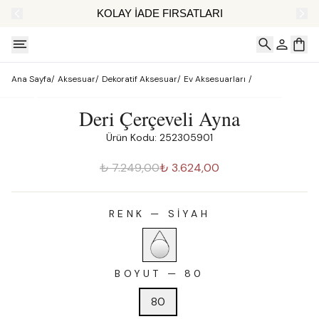
AT
KOLAY İADE FIRSATLARI
Ana Sayfa
/
Aksesuar
/
Dekoratif Aksesuar
/
Ev Aksesuarları
/
Deri Çerçeveli Ayna
Ürün Kodu: 252305901
₺ 7.249,00
₺ 3.624,00
RENK
—
SIYAH
BOYUT
—
80
80