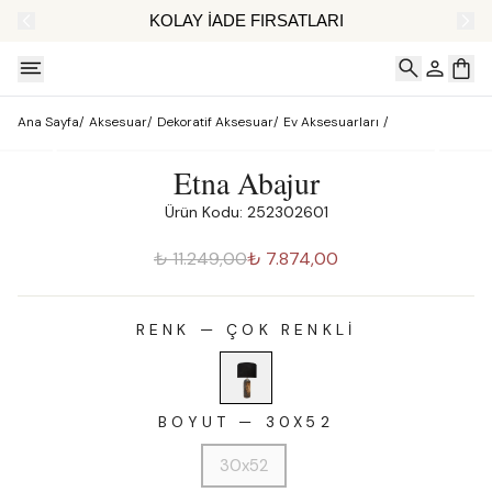
AT
KOLAY İADE FIRSATLARI
Ana Sayfa
/
Aksesuar
/
Dekoratif Aksesuar
/
Ev Aksesuarları
/
Etna Abajur
Ürün Kodu: 252302601
₺ 11.249,00
₺ 7.874,00
RENK
—
ÇOK RENKLI
BOYUT
—
30X52
30x52