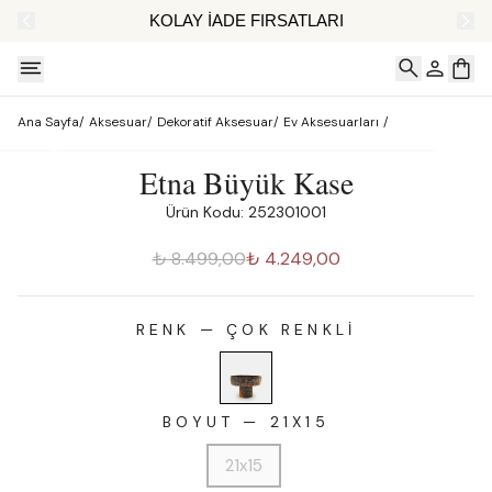
AT
KOLAY İADE FIRSATLARI
Ana Sayfa
/
Aksesuar
/
Dekoratif Aksesuar
/
Ev Aksesuarları
/
Etna Büyük Kase
Ürün Kodu: 252301001
₺ 8.499,00
₺ 4.249,00
RENK
—
ÇOK RENKLI
BOYUT
—
21X15
21x15