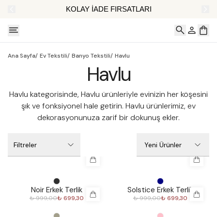
AT
KOLAY İADE FIRSATLARI
Ana Sayfa
/
Ev Tekstili
/
Banyo Tekstili
/
Havlu
Havlu
Havlu kategorisinde, Havlu ürünleriyle evinizin her köşesini
şık ve fonksiyonel hale getirin. Havlu ürünlerimiz, ev
dekorasyonunuza zarif bir dokunuş ekler.
Filtreler
Yeni Ürünler
%
30
%
30
Noir Erkek Terlik
Solstice Erkek Terlik
₺ 999,00
₺ 699,30
₺ 999,00
₺ 699,30