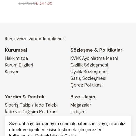
₺ 349,00
₺ 244,30
Ren, evinize zarafetle dokunur.
Kurumsal
Sözleşme & Politikalar
Hakkımızda
KVKK Aydınlatma Metni
Kurum Bilgileri
Gizlilik Sözleşmesi
Kariyer
Üyelik Sözleşmesi
Satış Sözleşmesi
Çerez Politikası
Yardım & Destek
Bize Ulaşın
Sipariş Takip / İade Talebi
Mağazalar
İade ve Değişim Politikası
İletişim
Ödeme ve Teslimat Bilgileri
4441917
Size daha iyi bir deneyim sunmak, sitemizin işleyişini analiz
etmek ve içerikleri kişiselleştirmek için çerezleri
kullanıyoruz. Detaylı bilgiye
Gizlilik