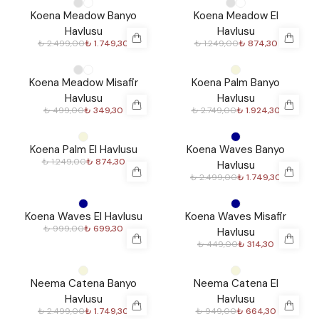
%
30
%
30
Koena Meadow Banyo
Koena Meadow El
Havlusu
Havlusu
₺ 2.499,00
₺ 1.749,30
₺ 1.249,00
₺ 874,30
%
30
%
30
Koena Meadow Misafir
Koena Palm Banyo
Havlusu
Havlusu
₺ 499,00
₺ 349,30
₺ 2.749,00
₺ 1.924,30
%
30
%
30
Koena Palm El Havlusu
Koena Waves Banyo
₺ 1.249,00
₺ 874,30
Havlusu
₺ 2.499,00
₺ 1.749,30
%
30
%
30
Koena Waves El Havlusu
Koena Waves Misafir
₺ 999,00
₺ 699,30
Havlusu
₺ 449,00
₺ 314,30
%
30
%
30
Neema Catena Banyo
Neema Catena El
Havlusu
Havlusu
₺ 2.499,00
₺ 1.749,30
₺ 949,00
₺ 664,30