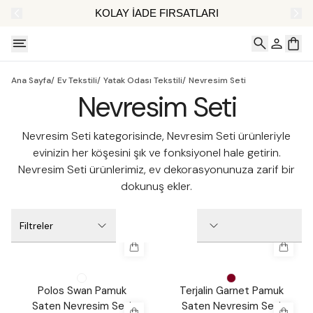
AT
KOLAY İADE FIRSATLARI
Ana Sayfa
/
Ev Tekstili
/
Yatak Odası Tekstili
/
Nevresim Seti
Nevresim Seti
Nevresim Seti kategorisinde, Nevresim Seti ürünleriyle
evinizin her köşesini şık ve fonksiyonel hale getirin.
Nevresim Seti ürünlerimiz, ev dekorasyonunuza zarif bir
dokunuş ekler.
Filtreler
%
30
%
30
Polos Swan Pamuk
Terjalin Garnet Pamuk
Saten Nevresim Seti
Saten Nevresim Seti