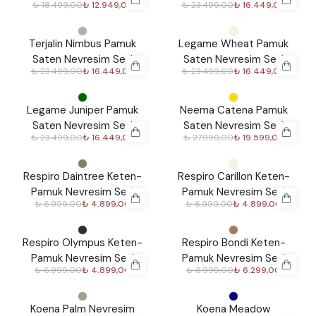
₺ 18.499,00
₺ 12.949,00
₺ 23.499,00
₺ 16.449,00
%
30
%
30
Terjalin Nimbus Pamuk
Legame Wheat Pamuk
Saten Nevresim Seti
Saten Nevresim Seti
₺ 23.499,00
₺ 16.449,00
₺ 23.499,00
₺ 16.449,00
%
30
%
30
Legame Juniper Pamuk
Neema Catena Pamuk
Saten Nevresim Seti
Saten Nevresim Seti
₺ 23.499,00
₺ 16.449,00
₺ 27.999,00
₺ 19.599,00
%
30
%
30
Respiro Daintree Keten-
Respiro Carillon Keten-
Pamuk Nevresim Seti
Pamuk Nevresim Seti
₺ 6.999,00
₺ 4.899,00
₺ 6.999,00
₺ 4.899,00
%
30
%
30
Respiro Olympus Keten-
Respiro Bondi Keten-
Pamuk Nevresim Seti
Pamuk Nevresim Seti
₺ 6.999,00
₺ 4.899,00
₺ 8.999,00
₺ 6.299,00
%
30
%
30
Koena Palm Nevresim
Koena Meadow