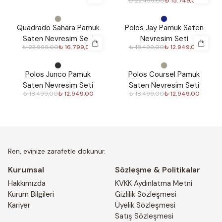
₺ 22.499,00
₺ 15.749,00
%
30
%
30
Quadrado Sahara Pamuk
Polos Jay Pamuk Saten
Saten Nevresim Seti
Nevresim Seti
₺ 23.999,00
₺ 16.799,00
₺ 18.499,00
₺ 12.949,00
%
30
%
30
Polos Junco Pamuk
Polos Coursel Pamuk
Saten Nevresim Seti
Saten Nevresim Seti
₺ 18.499,00
₺ 12.949,00
₺ 18.499,00
₺ 12.949,00
Ren, evinize zarafetle dokunur.
Kurumsal
Sözleşme & Politikalar
Hakkımızda
KVKK Aydınlatma Metni
Kurum Bilgileri
Gizlilik Sözleşmesi
Kariyer
Üyelik Sözleşmesi
Satış Sözleşmesi