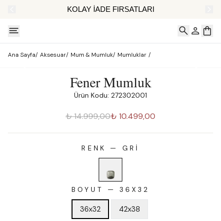
AT
KOLAY İADE FIRSATLARI
Ana Sayfa
/
Aksesuar
/
Mum & Mumluk
/
Mumluklar
/
Fener Mumluk
Ürün Kodu: 272302001
₺ 14.999,00
₺ 10.499,00
RENK
—
GRI
BOYUT
—
36X32
36x32
42x38