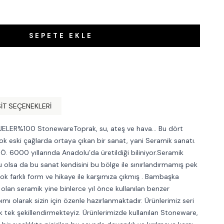
SEPETE EKLE
IT SEÇENEKLERI
ELER%100 StonewareToprak, su, ateş ve hava… Bu dört
çok eski çağlarda ortaya çıkan bir sanat, yani Seramik sanatı.
.Ö. 6000 yıllarında Anadolu’da üretildiği biliniyor.Seramik
 olsa da bu sanat kendisini bu bölge ile sınırlandırmamış pek
ok farklı form ve hikaye ile karşımıza çıkmış . Bambaşka
 olan seramik yine binlerce yıl önce kullanılan benzer
ı olarak sizin için özenle hazırlanmaktadır. Ürünlerimiz seri
 tek şekillendirmekteyiz. Ürünlerimizde kullanılan Stoneware,