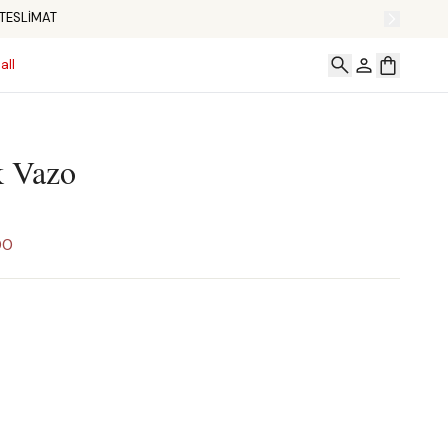
all
 Vazo
00