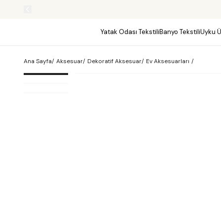
Yatak Odası Tekstili
Banyo Tekstili
Uyku Ü
Ana Sayfa
/
Aksesuar
/
Dekoratif Aksesuar
/
Ev Aksesuarları
/