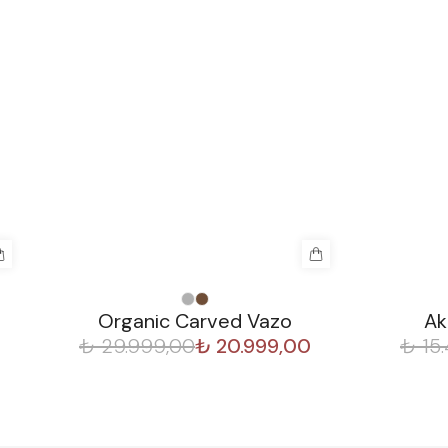
%
30
%
30
Organic Carved Vazo
Ak
₺ 29.999,00
₺ 20.999,00
₺ 15