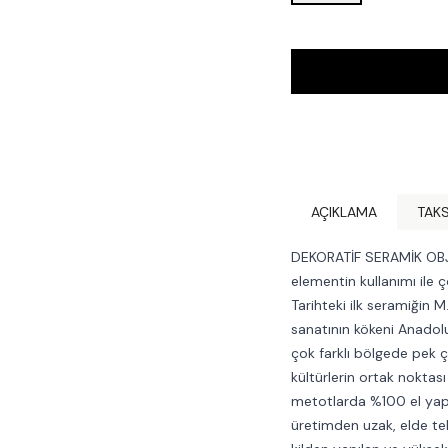
AÇIKLAMA
TAKS
DEKORATİF SERAMİK OBJ
elementin kullanımı ile 
Tarihteki ilk seramiğin M
sanatının kökeni Anadolu
çok farklı bölgede pek ç
kültürlerin ortak noktası
metotlarda %100 el yapım
üretimden uzak, elde tek