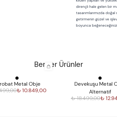
kilden yapılan ve yüksek 
dirençli hale gelen bir 
tasarımlarımızda doğal 
getirmenin güzel ve işlev
boyunca beğeneceğiniz
Benzer Ürünler
%
30
robat Metal Obje
Devekuşu Metal 
.499,00
₺ 10.849,00
Alternatif
₺ 18.499,00
₺ 12.9