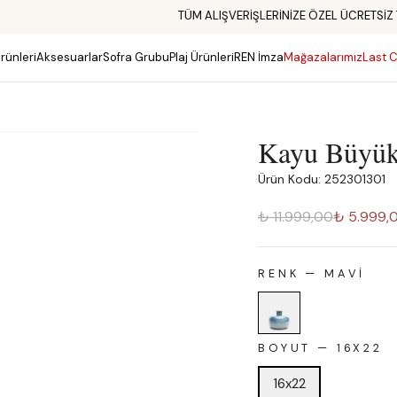
TÜM ALIŞVERİŞLERİNİZE ÖZEL ÜCRETSİZ TESLİMAT
rünleri
Aksesuarlar
Sofra Grubu
Plaj Ürünleri
REN İmza
Mağazalarımız
Last C
Kayu Büyük
Ürün Kodu: 252301301
₺ 11.999,00
₺ 5.999,
RENK
—
MAVI
BOYUT
—
16X22
16x22