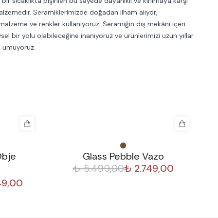
bir sıcaklıkta pişirilen bu sayede dayanıklı ve kırılmaya karşı
malzemedir. Seramiklerimizde doğadan ilham alıyor,
malzeme ve renkler kullanıyoruz. Seramiğin dış mekânı içeri
sel bir yolu olabileceğine inanıyoruz ve ürünlerimizi uzun yıllar
i umuyoruz.
%
50
%
Obje
Glass Pebble Vazo
₺ 5.499,00
₺ 2.749,00
49,00