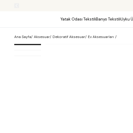
Yatak Odası Tekstili
Banyo Tekstili
Uyku Ü
Ana Sayfa
/
Aksesuar
/
Dekoratif Aksesuar
/
Ev Aksesuarları
/