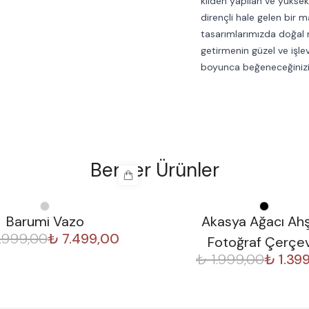
kilden yapılan ve yüksek 
dirençli hale gelen bir 
tasarımlarımızda doğal 
getirmenin güzel ve işlev
boyunca beğeneceğiniz
Benzer Ürünler
%
30
Barumi Vazo
Akasya Ağacı Ah
.999,00
₺ 7.499,00
Fotoğraf Çerçe
₺ 1.999,00
₺ 1.39