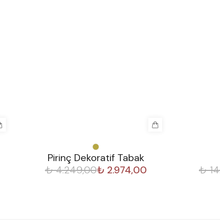
%
30
%
50
Pirinç Dekoratif Tabak
₺ 4.249,00
₺ 2.974,00
₺ 14