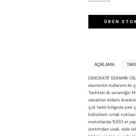
ÜRÜN STO
AÇIKLAMA
TAKS
DEKORATİF SERAMİK OBJ
elementin kullanımı ile 
Tarihteki ilk seramiğin M
sanatının kökeni Anadolu
çok farklı bölgede pek ç
kültürlerin ortak noktası
metotlarda %100 el yapım
üretimden uzak, elde tek