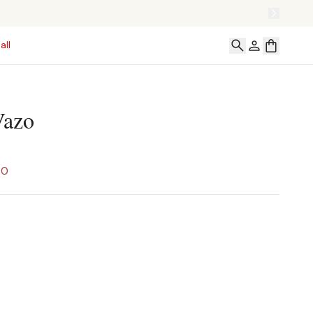
all
Vazo
00