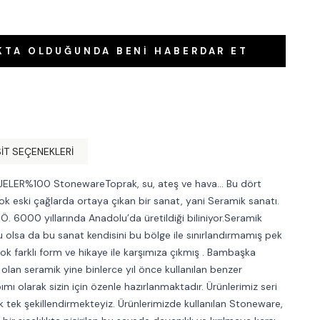
KTA OLDUĞUNDA BENI HABERDAR ET
IT SEÇENEKLERI
ELER%100 StonewareToprak, su, ateş ve hava… Bu dört
çok eski çağlarda ortaya çıkan bir sanat, yani Seramik sanatı.
.Ö. 6000 yıllarında Anadolu’da üretildiği biliniyor.Seramik
 olsa da bu sanat kendisini bu bölge ile sınırlandırmamış pek
ok farklı form ve hikaye ile karşımıza çıkmış . Bambaşka
 olan seramik yine binlerce yıl önce kullanılan benzer
ı olarak sizin için özenle hazırlanmaktadır. Ürünlerimiz seri
 tek şekillendirmekteyiz. Ürünlerimizde kullanılan Stoneware,