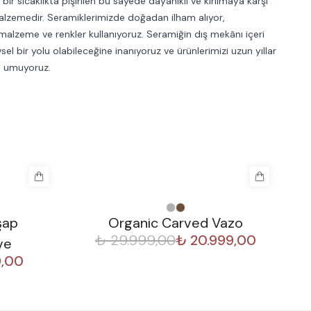
bir sıcaklıkta pişirilen bu sayede dayanıklı ve kırılmaya karşı
malzemedir. Seramiklerimizde doğadan ilham alıyor,
malzeme ve renkler kullanıyoruz. Seramiğin dış mekânı içeri
sel bir yolu olabileceğine inanıyoruz ve ürünlerimizi uzun yıllar
i umuyoruz.
%
30
%
şap
Organic Carved Vazo
₺ 29.999,00
₺ 20.999,00
ve
9,00