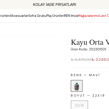
KOLAY İADE FIRSATLARI
rünleri
Aksesuarlar
Sofra Grubu
Plaj Ürünleri
REN İmza
Mağazalarımız
Last C
Kayu Orta 
Ürün Kodu: 252301501
₺ 6.499,00
₺ 3.249,
RENK
—
MAVI
BOYUT
—
22X18
22x18