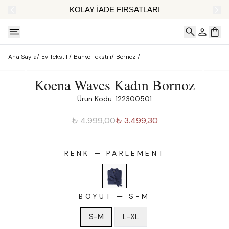
AT
KOLAY İADE FIRSATLARI
Ana Sayfa
/
Ev Tekstili
/
Banyo Tekstili
/
Bornoz
/
Koena Waves Kadın Bornoz
Ürün Kodu: 122300501
₺ 4.999,00
₺ 3.499,30
RENK
—
PARLEMENT
BOYUT
—
S-M
S-M
L-XL