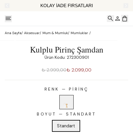
AT
KOLAY İADE FIRSATLARI
Ana Sayfa
/
Aksesuar
/
Mum & Mumluk
/
Mumluklar
/
Kulplu Pirinç Şamdan
Ürün Kodu: 272300901
₺ 2.999,00
₺ 2.099,00
RENK
—
PIRINÇ
BOYUT
—
STANDART
Standart