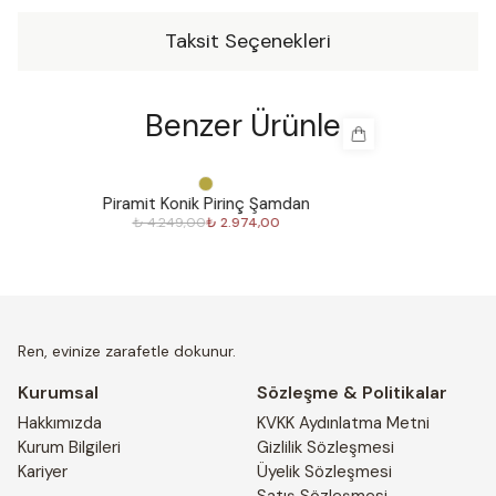
tercih ederken, Romalılar dayanıklılığı için kullanmışlar. Bu
Taksit Seçenekleri
değerli malzeme insan uygarlığı ve kültürel mirası üzerinde
kalıcı bir etki bırakmıştır.Ren sizin için el yapımı pirinç
ürünlerden oluşan özel bir koleksiyon hazırladı. Bu zarif
Benzer Ürünler
parçalar evinize şıklık katacak. Her parça, en iyi
malzemeler ve işçilik kullanılarak detaylara özen ve
dikkatle yapıldı. Ren’in pirinç serisi, size yıllarca keyif
%
30
%
30
verecek zamansız bir seçim olacaktır.
Piramit Konik Pirinç Şamdan
₺ 4.249,00
₺ 2.974,00
Ren, evinize zarafetle dokunur.
Kurumsal
Sözleşme & Politikalar
Hakkımızda
KVKK Aydınlatma Metni
Kurum Bilgileri
Gizlilik Sözleşmesi
Kariyer
Üyelik Sözleşmesi