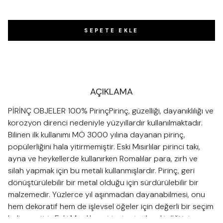
SEPETE EKLE
AÇIKLAMA
PİRİNÇ OBJELER 100% PirinçPirinç, güzelliği, dayanıklılığı ve
korozyon direnci nedeniyle yüzyıllardır kullanılmaktadır.
Bilinen ilk kullanımı MÖ 3000 yılına dayanan pirinç,
popülerliğini hala yitirmemiştir. Eski Mısırlılar pirinci takı,
ayna ve heykellerde kullanırken Romalılar para, zırh ve
silah yapmak için bu metali kullanmışlardır. Pirinç, geri
dönüştürülebilir bir metal olduğu için sürdürülebilir bir
malzemedir. Yüzlerce yıl aşınmadan dayanabilmesi, onu
hem dekoratif hem de işlevsel öğeler için değerli bir seçim
haline getirir. Eski Mısırlılar, pirinci estetik çekiciliği için