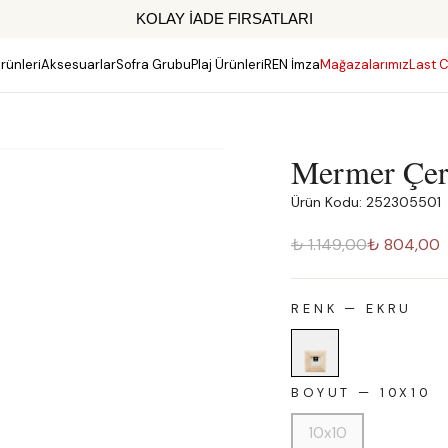
KOLAY İADE FIRSATLARI
rünleri
Aksesuarlar
Sofra Grubu
Plaj Ürünleri
REN İmza
Mağazalarımız
Last C
Mermer Çer
Ürün Kodu: 252305501
₺ 1.149,00
₺ 804,00
RENK
—
EKRU
BOYUT
—
10X10
10x10