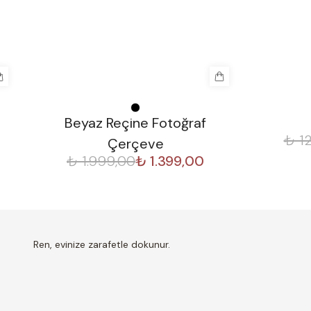
%
30
%
50
Beyaz Reçine Fotoğraf
₺ 1
Çerçeve
₺ 1.999,00
₺ 1.399,00
Ren, evinize zarafetle dokunur.