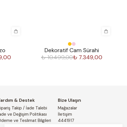
%
30
%
zo
Dekoratif Cam Sürahi
9,00
₺ 10.499,00
₺ 7.349,00
Yardım & Destek
Bize Ulaşın
ipariş Takip / İade Talebi
Mağazalar
ade ve Değişim Politikası
İletişim
deme ve Teslimat Bilgileri
4441917