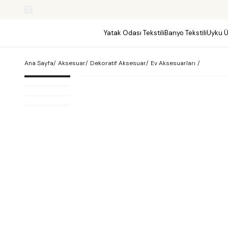
Yatak Odası Tekstili
Banyo Tekstili
Uyku Ü
Ana Sayfa
/
Aksesuar
/
Dekoratif Aksesuar
/
Ev Aksesuarları
/