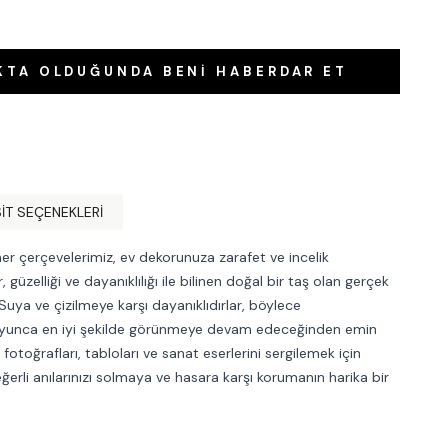
KTA OLDUĞUNDA BENI HABERDAR ET
IT SEÇENEKLERI
erçevelerimiz, ev dekorunuza zarafet ve incelik
 güzelliği ve dayanıklılığı ile bilinen doğal bir taş olan gerçek
uya ve çizilmeye karşı dayanıklıdırlar, böylece
 boyunca en iyi şekilde görünmeye devam edeceğinden emin
z fotoğrafları, tabloları ve sanat eserlerini sergilemek için
erli anılarınızı solmaya ve hasara karşı korumanın harika bir