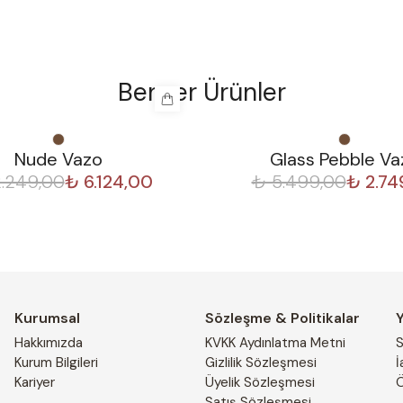
Benzer Ürünler
%
50
Nude Vazo
Glass Pebble Va
2.249,00
₺ 6.124,00
₺ 5.499,00
₺ 2.74
Kurumsal
Sözleşme & Politikalar
Hakkımızda
KVKK Aydınlatma Metni
S
Kurum Bilgileri
Gizlilik Sözleşmesi
İ
Kariyer
Üyelik Sözleşmesi
Ö
Satış Sözleşmesi