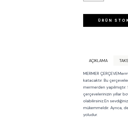
ÜRÜN STO
AÇIKLAMA
TAKS
MERMER ÇERÇEVEMermer ç
katacaktır. Bu çerçeveler,
mermerden yapılmıştır. S
çerçevelerinizin yıllar
olabilirsiniz.En sevdiğini
mükemmeldir. Ayrıca, değ
yoludur.