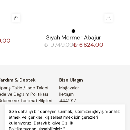
%
30
Siyah Mermer Abajur
9,00
₺ 9.749,00
₺ 6.824,00
Yardım & Destek
Bize Ulaşın
ipariş Takip / İade Talebi
Mağazalar
ade ve Değişim Politikası
İletişim
deme ve Teslimat Bilgileri
4441917
Size daha iyi bir deneyim sunmak, sitemizin işleyişini analiz
etmek ve içerikleri kişiselleştirmek için çerezleri
kullanıyoruz. Detaylı bilgiye
Gizlilik
Politikamızdan
ulaşabilirsiniz."