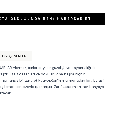
KTA OLDUĞUNDA BENI HABERDAR ET
IT SEÇENEKLERI
RIMermer, binlerce yıldır güzelliği ve dayanıklılığı ile
taştır. Eşsiz desenleri ve dokuları, ona başka hiçbir
mansız bir zarafet katıyor.Ren’in mermer takımları, bu asil
ergilemek için özenle işlenmiştir. Zarif tasarımları, her banyoya
atacak.