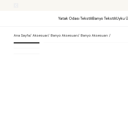
Yatak Odası Tekstili
Banyo Tekstili
Uyku Ü
Ana Sayfa
/
Aksesuar
/
Banyo Aksesuarı
/
Banyo Aksesuarı
/