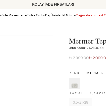
KOLAY İADE FIRSATLARI
rünleri
Aksesuarlar
Sofra Grubu
Plaj Ürünleri
REN İmza
Mağazalarımız
Last C
Mermer Tep
Ürün Kodu: 242300101
₺ 2.999,00
₺ 2.099,
RENK
—
MERMER
BOYUT
—
3,5X21
3,5x21x28