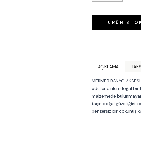
ÜRÜN STO
AÇIKLAMA
TAKS
MERMER BANYO AKSESUARLA
ödüllendirilen doğal bir 
malzemede bulunmayan za
taşın doğal güzelliğini s
benzersiz bir dokunuş k