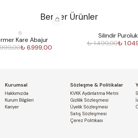
Benzer Ürünler
Silindir Puroluk
%
30
rmer Kare Abajur
₺ 1.499,00
₺ 1.04
.999,00
₺ 6.999,00
Kurumsal
Sözleşme & Politikalar
Hakkımızda
KVKK Aydınlatma Metni
S
Kurum Bilgileri
Gizlilik Sözleşmesi
İ
Kariyer
Üyelik Sözleşmesi
Ö
Satış Sözleşmesi
Çerez Politikası