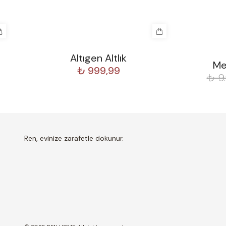
Altıgen Altlık
%
30
Me
₺ 999,99
₺ 9
Ren, evinize zarafetle dokunur.