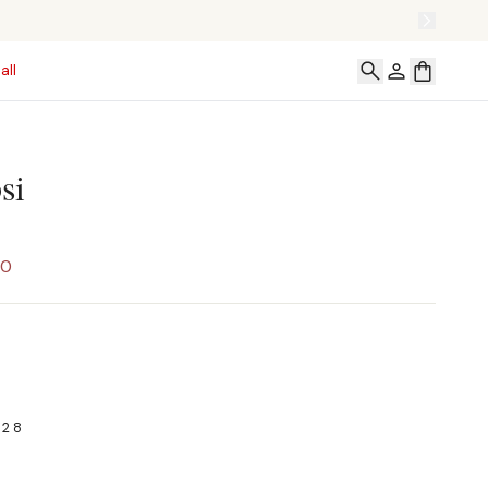
all
si
00
X28