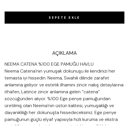
SEPETE EKLE
AÇIKLAMA
NEEMA CATENA %100 EGE PAMUĞU HAVLU
Neema Catena’nın yumuşak dokunuşu ile kendinizi her
temasta iyi hissedin. Neema, Swahili dilinde zarafet
anlamına geliyor ve estetik ilhamını zincir nakış detaylarına
ithafen, Latince zincir anlamına gelen “catena”
sözcüğünden alıyor. %100 Ege penye pamuğundan
üretilmiş olan Neema’nın üstün kalitesi, yumuşaklığı ve
dayanıklılığı her dokunuşta hissedeceksiniz. Ege penye
pamuğunun güçlü elyaf yapısıyla hızlı kuruma ve ekstra
emiciliği sayesinde sizlere uzun ömürlü ve sağlıklı bir