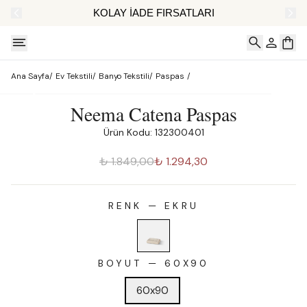
AT
KOLAY İADE FIRSATLARI
Ana Sayfa
/
Ev Tekstili
/
Banyo Tekstili
/
Paspas
/
Neema Catena Paspas
Ürün Kodu: 132300401
₺ 1.849,00
₺ 1.294,30
RENK
—
EKRU
BOYUT
—
60X90
60x90