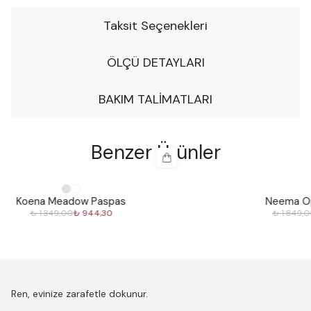
kullanım sunan Neema, hipoalerjeniktir ve hassas ciltlerin
Taksit Seçenekleri
kullanımına uygundur. Zarif tasarımıyla banyonuza ayrı bir
hava katacak olan Neema, yıllara meydan okuyan
kalitesiyle banyonuzun vazgeçilmezleri arasında yer
ÖLÇÜ DETAYLARI
alacak.
BAKIM TALİMATLARI
Benzer Ürünler
%
30
%
30
Neema Opus Paspas
₺ 1.849,00
₺ 1.294,30
Ren, evinize zarafetle dokunur.