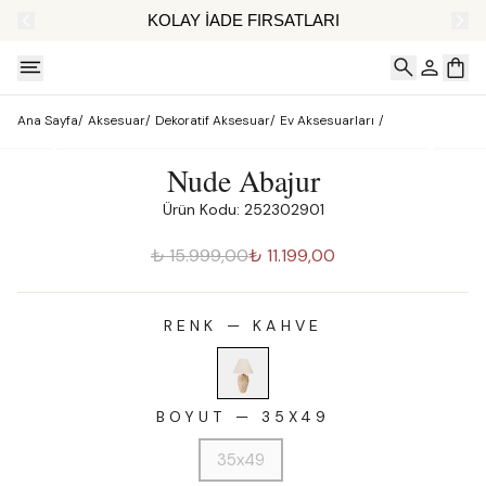
AT
KOLAY İADE FIRSATLARI
Ana Sayfa
/
Aksesuar
/
Dekoratif Aksesuar
/
Ev Aksesuarları
/
Nude Abajur
Ürün Kodu: 252302901
₺ 15.999,00
₺ 11.199,00
RENK
—
KAHVE
BOYUT
—
35X49
35x49