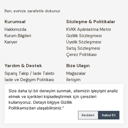
Ren, evinize zarafetle dokunur.
Kurumsal
Sözleşme & Politikalar
Hakkımızda
KVKK Aydınlatma Metni
Kurum Bilgileri
Gizlilik Sözleşmesi
Kariyer
Üyelik Sözleşmesi
Satış Sözleşmesi
Çerez Politikası
Yardım & Destek
Bize Ulaşın
Sipariş Takip / İade Talebi
Mağazalar
İade ve Değişim Politikası
İletişim
Ödeme ve Teslimat Bilgileri
4441917
Size daha iyi bir deneyim sunmak, sitemizin işleyişini analiz
etmek ve içerikleri kişiselleştirmek için çerezleri
kullanıyoruz. Detaylı bilgiye
Gizlilik
© 2025 REN HOME. All rights reserved.
PRIVACY POLICY
Politikamızdan
TERMS OF SERVICE
ulaşabilirsiniz."
Reddet
Kabul Et