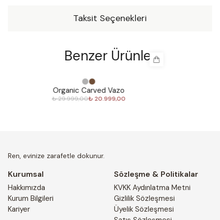
tercih ederken, Romalılar dayanıklılığı için kullanmışlar. Bu
Taksit Seçenekleri
değerli malzeme insan uygarlığı ve kültürel mirası üzerinde
kalıcı bir etki bırakmıştır.Ren sizin için el yapımı pirinç
ürünlerden oluşan özel bir koleksiyon hazırladı. Bu zarif
Benzer Ürünler
parçalar evinize şıklık katacak. Her parça, en iyi
malzemeler ve işçilik kullanılarak detaylara özen ve
dikkatle yapıldı. Ren’in pirinç serisi, size yıllarca keyif
%
30
%
30
verecek zamansız bir seçim olacaktır.
Organic Carved Vazo
₺ 29.999,00
₺ 20.999,00
Ren, evinize zarafetle dokunur.
Kurumsal
Sözleşme & Politikalar
Hakkımızda
KVKK Aydınlatma Metni
Kurum Bilgileri
Gizlilik Sözleşmesi
Kariyer
Üyelik Sözleşmesi