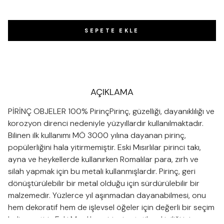
SEPETE EKLE
AÇIKLAMA
PİRİNÇ OBJELER 100% PirinçPirinç, güzelliği, dayanıklılığı ve
korozyon direnci nedeniyle yüzyıllardır kullanılmaktadır.
Bilinen ilk kullanımı MÖ 3000 yılına dayanan pirinç,
popülerliğini hala yitirmemiştir. Eski Mısırlılar pirinci takı,
ayna ve heykellerde kullanırken Romalılar para, zırh ve
silah yapmak için bu metali kullanmışlardır. Pirinç, geri
dönüştürülebilir bir metal olduğu için sürdürülebilir bir
malzemedir. Yüzlerce yıl aşınmadan dayanabilmesi, onu
hem dekoratif hem de işlevsel öğeler için değerli bir seçim
haline getirir. Eski Mısırlılar, pirinci estetik çekiciliği için