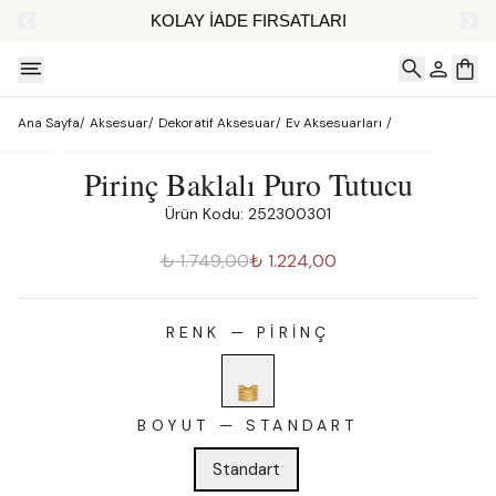
AT
KOLAY İADE FIRSATLARI
Ana Sayfa
/
Aksesuar
/
Dekoratif Aksesuar
/
Ev Aksesuarları
/
Pirinç Baklalı Puro Tutucu
Ürün Kodu: 252300301
₺ 1.749,00
₺ 1.224,00
RENK
—
PIRINÇ
BOYUT
—
STANDART
Standart