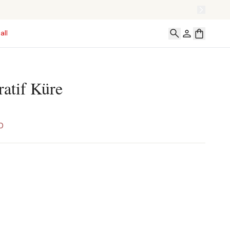
all
ratif Küre
0