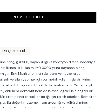
SEPETE EKLE
IT SEÇENEKLERI
nçPirinç, güzelliği, dayanıklılığı ve korozyon direnci nedeniyle
adır. Bilinen ilk kullanımı MÖ 3000 yılına dayanan pirinç,
miştir. Eski Mısırlılar pirinci takı, ayna ve heykellerde
a, zırh ve silah yapmak için bu metali kullanmışlardır. Pirinç,
 metal olduğu için sürdürülebilir bir malzemedir. Yüzlerce yıl
, onu hem dekoratif hem de işlevsel öğeler için değerli bir
Mısırlılar, pirinci estetik çekiciliği için tercih ederken, Romalılar
mışlar. Bu değerli malzeme insan uygarlığı ve kültürel mirası