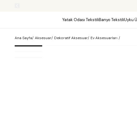
Yatak Odası Tekstili
Banyo Tekstili
Uyku Ü
Ana Sayfa
/
Aksesuar
/
Dekoratif Aksesuar
/
Ev Aksesuarları
/