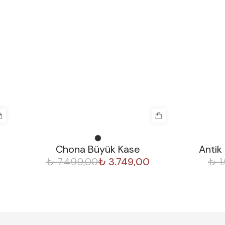
%
50
%
30
Chona Büyük Kase
Antik
₺ 7.499,00
₺ 3.749,00
₺ 1