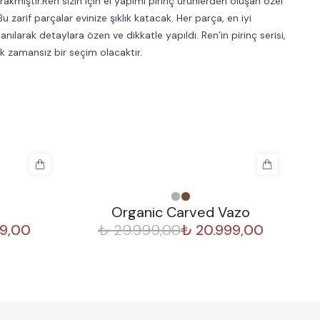
bırakmıştır.Ren sizin için el yapımı pirinç ürünlerden oluşan özel
Bu zarif parçalar evinize şıklık katacak. Her parça, en iyi
lanılarak detaylara özen ve dikkatle yapıldı. Ren’in pirinç serisi,
ek zamansız bir seçim olacaktır.
%
30
%
Organic Carved Vazo
99,00
₺ 29.999,00
₺ 20.999,00