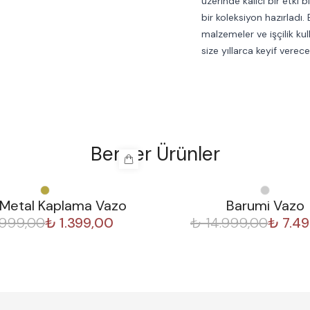
üzerinde kalıcı bir etki 
bir koleksiyon hazırladı. 
malzemeler ve işçilik kul
size yıllarca keyif verec
Benzer Ürünler
%
50
 Metal Kaplama Vazo
Barumi Vazo
.999,00
₺ 1.399,00
₺ 14.999,00
₺ 7.4