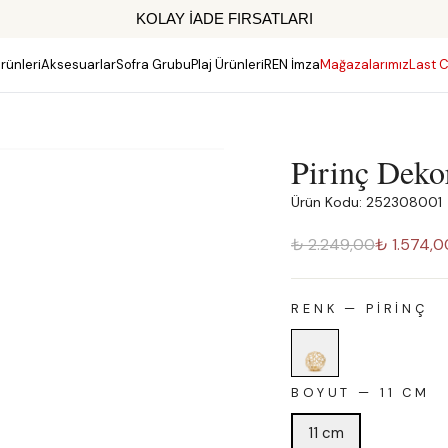
KOLAY İADE FIRSATLARI
rünleri
Aksesuarlar
Sofra Grubu
Plaj Ürünleri
REN İmza
Mağazalarımız
Last C
Pirinç Deko
Ürün Kodu: 252308001
₺ 2.249,00
₺ 1.574,0
RENK
—
PIRINÇ
BOYUT
—
11 CM
11 cm