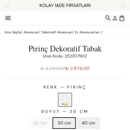
AT
KOLAY İADE FIRSATLARI
Ana Sayfa
/
Aksesuar
/
Dekoratif Aksesuar
/
Ev Aksesuarları
/
Pirinç Dekoratif Tabak
Ürün Kodu: 252307902
₺ 4.249,00
₺ 2.974,00
RENK
—
PIRINÇ
BOYUT
—
30 CM
20 cm
30 cm
40 cm