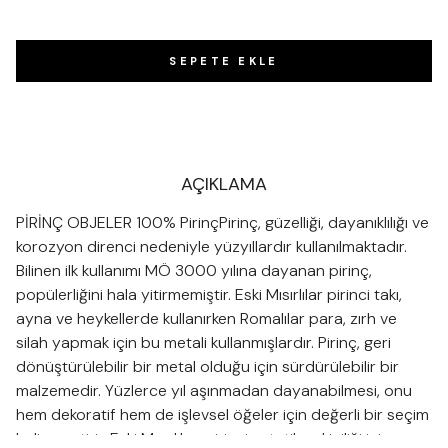
SEPETE EKLE
AÇIKLAMA
PİRİNÇ OBJELER 100% PirinçPirinç, güzelliği, dayanıklılığı ve
korozyon direnci nedeniyle yüzyıllardır kullanılmaktadır.
Bilinen ilk kullanımı MÖ 3000 yılına dayanan pirinç,
popülerliğini hala yitirmemiştir. Eski Mısırlılar pirinci takı,
ayna ve heykellerde kullanırken Romalılar para, zırh ve
silah yapmak için bu metali kullanmışlardır. Pirinç, geri
dönüştürülebilir bir metal olduğu için sürdürülebilir bir
malzemedir. Yüzlerce yıl aşınmadan dayanabilmesi, onu
hem dekoratif hem de işlevsel öğeler için değerli bir seçim
haline getirir. Eski Mısırlılar, pirinci estetik çekiciliği için