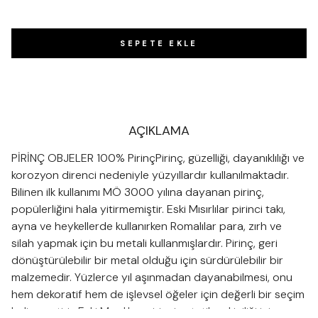
SEPETE EKLE
AÇIKLAMA
PİRİNÇ OBJELER 100% PirinçPirinç, güzelliği, dayanıklılığı ve
korozyon direnci nedeniyle yüzyıllardır kullanılmaktadır.
Bilinen ilk kullanımı MÖ 3000 yılına dayanan pirinç,
popülerliğini hala yitirmemiştir. Eski Mısırlılar pirinci takı,
ayna ve heykellerde kullanırken Romalılar para, zırh ve
silah yapmak için bu metali kullanmışlardır. Pirinç, geri
dönüştürülebilir bir metal olduğu için sürdürülebilir bir
malzemedir. Yüzlerce yıl aşınmadan dayanabilmesi, onu
hem dekoratif hem de işlevsel öğeler için değerli bir seçim
haline getirir. Eski Mısırlılar, pirinci estetik çekiciliği için