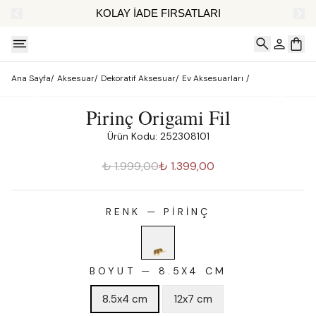
AT
KOLAY İADE FIRSATLARI
Ana Sayfa
/
Aksesuar
/
Dekoratif Aksesuar
/
Ev Aksesuarları
/
Pirinç Origami Fil
Ürün Kodu: 252308101
₺ 1.999,00
₺ 1.399,00
RENK
—
PIRINÇ
BOYUT
—
8.5X4 CM
8.5x4 cm
12x7 cm