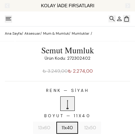
AT
KOLAY İADE FIRSATLARI
Ana Sayfa
/
Aksesuar
/
Mum & Mumluk
/
Mumluklar
/
Semut Mumluk
Ürün Kodu: 272302402
₺ 3.249,00
₺ 2.274,00
RENK
—
SIYAH
BOYUT
—
11X40
13x60
11x40
12x50