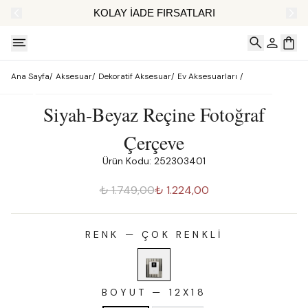
AT
KOLAY İADE FIRSATLARI
Ana Sayfa
/
Aksesuar
/
Dekoratif Aksesuar
/
Ev Aksesuarları
/
Siyah-Beyaz Reçine Fotoğraf
Çerçeve
Ürün Kodu: 252303401
₺ 1.749,00
₺ 1.224,00
RENK
—
ÇOK RENKLI
BOYUT
—
12X18