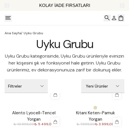
AT
KOLAY İADE FIRSATLARI
Ana Sayfa
/
Uyku Grubu
Uyku Grubu
Uyku Grubu kategorisinde, Uyku Grubu ürünleriyle evinizin
her köşesini şık ve fonksiyonel hale getirin. Uyku Grubu
ürünlerimiz, ev dekorasyonunuza zarif bir dokunuş ekler.
Filtreler
Yeni Ürünler
%
50
%
50
Alento Lyocell-Tencel
Kitani Keten-Pamuk
Yorgan
Yorgan
₺ 10.999,00
₺ 5.499,00
₺ 7.999,00
₺ 3.999,00