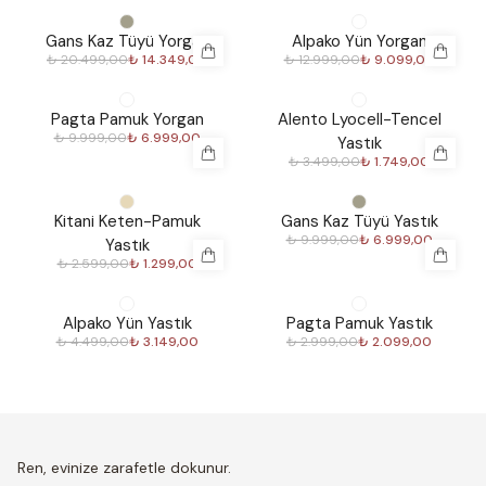
%
30
%
30
Gans Kaz Tüyü Yorgan
Alpako Yün Yorgan
₺ 20.499,00
₺ 14.349,00
₺ 12.999,00
₺ 9.099,00
%
30
%
50
Pagta Pamuk Yorgan
Alento Lyocell-Tencel
₺ 9.999,00
₺ 6.999,00
Yastık
₺ 3.499,00
₺ 1.749,00
%
50
%
30
Kitani Keten-Pamuk
Gans Kaz Tüyü Yastık
₺ 9.999,00
₺ 6.999,00
Yastık
₺ 2.599,00
₺ 1.299,00
%
30
%
30
Alpako Yün Yastık
Pagta Pamuk Yastık
₺ 4.499,00
₺ 3.149,00
₺ 2.999,00
₺ 2.099,00
Ren, evinize zarafetle dokunur.