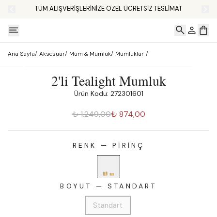
TÜM ALIŞVERİŞLERİNİZE ÖZEL ÜCRETSİZ TESLİMAT
Ana Sayfa
/
Aksesuar
/
Mum & Mumluk
/
Mumluklar
/
2'li Tealight Mumluk
Ürün Kodu: 272301601
₺ 1.249,00
₺ 874,00
RENK
—
PIRINÇ
BOYUT
—
STANDART
Standart