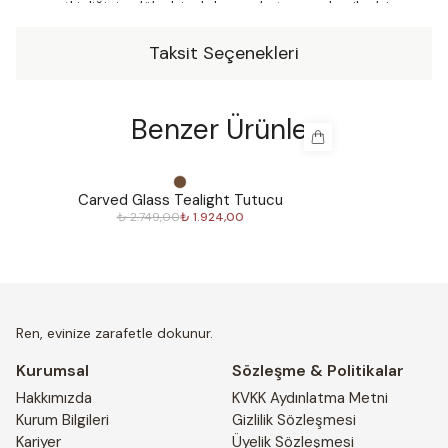
veya etkinliğinize lüks bir dokunuş katmanın harika bir
yoludur.
Taksit Seçenekleri
Benzer Ürünler
%
30
%
30
Carved Glass Tealight Tutucu
₺ 2.749,00
₺ 1.924,00
Ren, evinize zarafetle dokunur.
Kurumsal
Sözleşme & Politikalar
Hakkımızda
KVKK Aydınlatma Metni
Kurum Bilgileri
Gizlilik Sözleşmesi
Kariyer
Üyelik Sözleşmesi