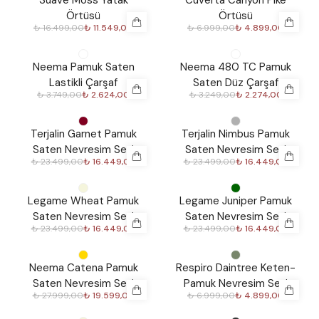
Suave Moss Yatak
Cuverta Canyon Pike
Örtüsü
Örtüsü
₺ 16.499,00
₺ 11.549,00
₺ 6.999,00
₺ 4.899,00
%
30
%
30
Neema Pamuk Saten
Neema 480 TC Pamuk
Lastikli Çarşaf
Saten Düz Çarşaf
₺ 3.749,00
₺ 2.624,00
₺ 3.249,00
₺ 2.274,00
%
30
%
30
Terjalin Garnet Pamuk
Terjalin Nimbus Pamuk
Saten Nevresim Seti
Saten Nevresim Seti
₺ 23.499,00
₺ 16.449,00
₺ 23.499,00
₺ 16.449,00
%
30
%
30
Legame Wheat Pamuk
Legame Juniper Pamuk
Saten Nevresim Seti
Saten Nevresim Seti
₺ 23.499,00
₺ 16.449,00
₺ 23.499,00
₺ 16.449,00
%
30
%
30
Neema Catena Pamuk
Respiro Daintree Keten-
Saten Nevresim Seti
Pamuk Nevresim Seti
₺ 27.999,00
₺ 19.599,00
₺ 6.999,00
₺ 4.899,00