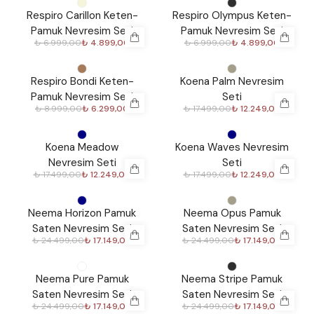
%
30
%
30
Respiro Carillon Keten-
Respiro Olympus Keten-
Pamuk Nevresim Seti
Pamuk Nevresim Seti
₺ 6.999,00
₺ 4.899,00
₺ 6.999,00
₺ 4.899,00
%
30
%
30
Respiro Bondi Keten-
Koena Palm Nevresim
Pamuk Nevresim Seti
Seti
₺ 8.999,00
₺ 6.299,00
₺ 17.499,00
₺ 12.249,00
%
30
%
30
Koena Meadow
Koena Waves Nevresim
Nevresim Seti
Seti
₺ 17.499,00
₺ 12.249,00
₺ 17.499,00
₺ 12.249,00
%
30
%
30
Neema Horizon Pamuk
Neema Opus Pamuk
Saten Nevresim Seti
Saten Nevresim Seti
₺ 24.499,00
₺ 17.149,00
₺ 24.499,00
₺ 17.149,00
%
30
%
30
Neema Pure Pamuk
Neema Stripe Pamuk
Saten Nevresim Seti
Saten Nevresim Seti
₺ 24.499,00
₺ 17.149,00
₺ 24.499,00
₺ 17.149,00