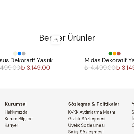
Benzer Ürünler
%
30
us Dekoratif Yastık
Midas Dekoratif Ya
.499,00
₺ 3.149,00
₺ 4.499,00
₺ 3.14
Kurumsal
Sözleşme & Politikalar
Hakkımızda
KVKK Aydınlatma Metni
S
Kurum Bilgileri
Gizlilik Sözleşmesi
İ
Kariyer
Üyelik Sözleşmesi
Ö
Satış Sözleşmesi