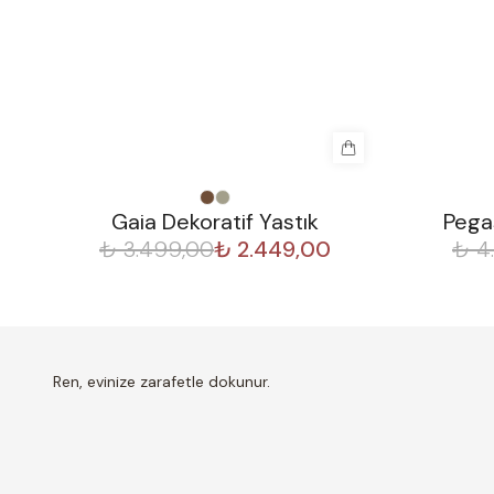
%
30
%
30
Gaia Dekoratif Yastık
Pegas
₺ 3.499,00
₺ 2.449,00
₺ 4
Ren, evinize zarafetle dokunur.