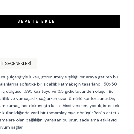
SEPETE EKLE
IT SEÇENEKLERI
uşuİçeriğiyle lüksü, görünümüyle şıklığı bir araya getiren bu
alanlarına sofistike bir sıcaklık katmak için tasarlandı. 50x50
 iç dolgusu, %95 kaz tüyü ve %5 gıdık tüyünden oluşur. Bu
hafiflik ve yumuşaklık sağlarken uzun ömürlü konfor sunar.Dış
ım kumaş, her dokunuşta kalite hissi verirken; yastık, ister tek
 kullanıldığında zarif bir tamamlayıcıya dönüşür.Ren’in estetik
emelere olan bağlılığını yansıtan bu ürün, sade ama etkileyici
uyum sağlar.