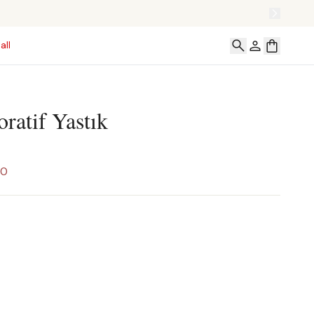
all
ratif Yastık
00