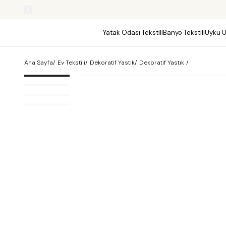
Yatak Odası Tekstili
Banyo Tekstili
Uyku Ü
Ana Sayfa
/
Ev Tekstili
/
Dekoratif Yastık
/
Dekoratif Yastık
/