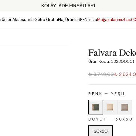
KOLAY İADE FIRSATLARI
rünleri
Aksesuarlar
Sofra Grubu
Plaj Ürünleri
REN İmza
Mağazalarımız
Last C
Falvara Deko
Ürün Kodu: 332300501
₺ 3.749,00
₺ 2.624,
RENK
—
YEŞIL
BOYUT
—
50X50
50x50