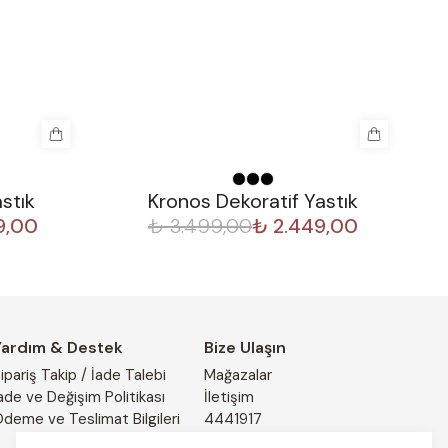
%
30
stık
Kronos Dekoratif Yastık
9,00
₺ 3.499,00
₺ 2.449,00
Yardım & Destek
Bize Ulaşın
ipariş Takip / İade Talebi
Mağazalar
ade ve Değişim Politikası
İletişim
deme ve Teslimat Bilgileri
4441917