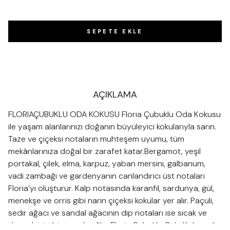
SEPETE EKLE
AÇIKLAMA
FLORIAÇUBUKLU ODA KOKUSU Floria Çubuklu Oda Kokusu
ile yaşam alanlarınızı doğanın büyüleyici kokularıyla sarın.
Taze ve çiçeksi notaların muhteşem uyumu, tüm
mekânlarınıza doğal bir zarafet katar.Bergamot, yeşil
portakal, çilek, elma, karpuz, yaban mersini, galbanum,
vadi zambağı ve gardenyanın canlandırıcı üst notaları
Floria’yı oluşturur. Kalp notasında karanfil, sardunya, gül,
menekşe ve orris gibi narin çiçeksi kokular yer alır. Paçuli,
sedir ağacı ve sandal ağacının dip notaları ise sıcak ve
dengeleyici bir temel sağlar.Floria Çubuklu Oda Kokusu ile