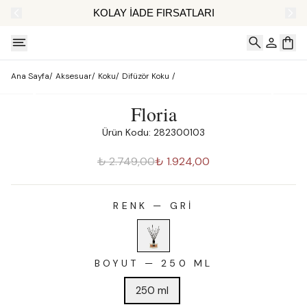
AT
KOLAY İADE FIRSATLARI
Ana Sayfa
/
Aksesuar
/
Koku
/
Difüzör Koku
/
Floria
Ürün Kodu: 282300103
₺ 2.749,00
₺ 1.924,00
RENK
—
GRI
BOYUT
—
250 ML
250 ml