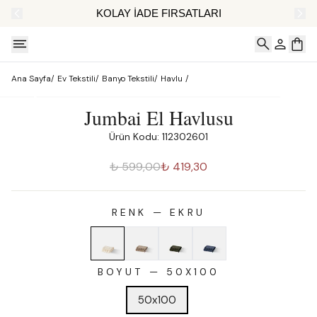
AT
KOLAY İADE FIRSATLARI
Ana Sayfa
/
Ev Tekstili
/
Banyo Tekstili
/
Havlu
/
Jumbai El Havlusu
Ürün Kodu: 112302601
₺ 599,00
₺ 419,30
RENK
—
EKRU
BOYUT
—
50X100
50x100