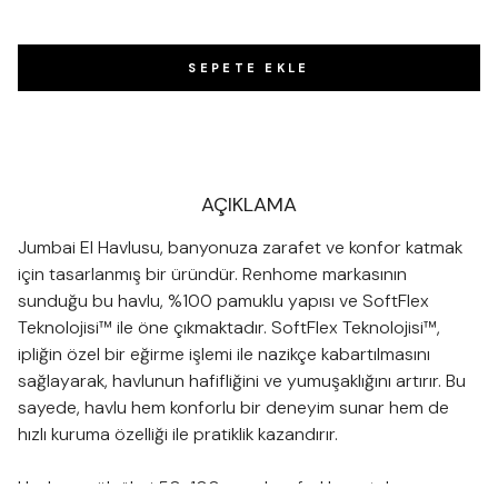
SEPETE EKLE
AÇIKLAMA
Jumbai El Havlusu, banyonuza zarafet ve konfor katmak
için tasarlanmış bir üründür. Renhome markasının
sunduğu bu havlu, %100 pamuklu yapısı ve SoftFlex
Teknolojisi™ ile öne çıkmaktadır. SoftFlex Teknolojisi™,
ipliğin özel bir eğirme işlemi ile nazikçe kabartılmasını
sağlayarak, havlunun hafifliğini ve yumuşaklığını artırır. Bu
sayede, havlu hem konforlu bir deneyim sunar hem de
hızlı kuruma özelliği ile pratiklik kazandırır.
Havlunun ölçüleri 50x100 cm olup, farklı pastel