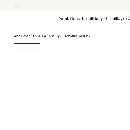
KOLAY İADE FIRSATLARI
Yatak Odası Tekstili
Banyo Tekstili
Uyku Ü
Ana Sayfa
/
Uyku Grubu
/
Uyku Tekstili
/
Yastık
/