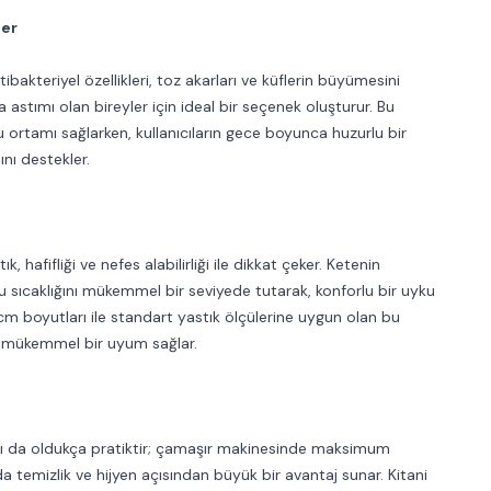
ler
bakteriyel özellikleri, toz akarları ve küflerin büyümesini
ya astımı olan bireyler için ideal bir seçenek oluşturur. Bu
uyku ortamı sağlarken, kullanıcıların gece boyunca huzurlu bir
nı destekler.
 hafifliği ve nefes alabilirliği ile dikkat çeker. Ketenin
uyku sıcaklığını mükemmel bir seviyede tutarak, konforlu bir uyku
m boyutları ile standart yastık ölçülerine uygun olan bu
a mükemmel bir uyum sağlar.
rı da oldukça pratiktir; çamaşır makinesinde maksimum
da temizlik ve hijyen açısından büyük bir avantaj sunar. Kitani