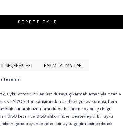
SEPETE EKLE
IT SEÇENEKLERI
BAKIM TALİMATLARI
n Tasarım
tık, uyku konforunu en üst düzeye çıkarmak amacıyla özenle
muk ve %20 keten karışımından üretilen yüzey kumaşı, hem
klılık sunarak uzun ömürlü bir kullanım sağlar. İç dolgu
lan %50 keten ve %50 silikon fiber, destekleyici bir uyku
nıcıların gece boyunca rahat bir uyku geçirmesine olanak