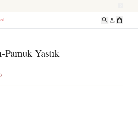
TÜM ALIŞVERİŞLERİNİZE ÖZEL
all
n-Pamuk Yastık
0