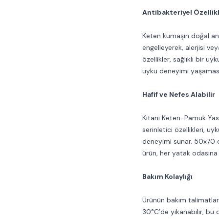
Antibakteriyel Özellik
Keten kumaşın doğal anti
engelleyerek, alerjisi ve
özellikler, sağlıklı bir 
uyku deneyimi yaşaması
Hafif ve Nefes Alabilir
Kitani Keten-Pamuk Yastık,
serinletici özellikleri, 
deneyimi sunar. 50x70 c
ürün, her yatak odasın
Bakım Kolaylığı
Ürünün bakım talimatla
30°C’de yıkanabilir, bu 