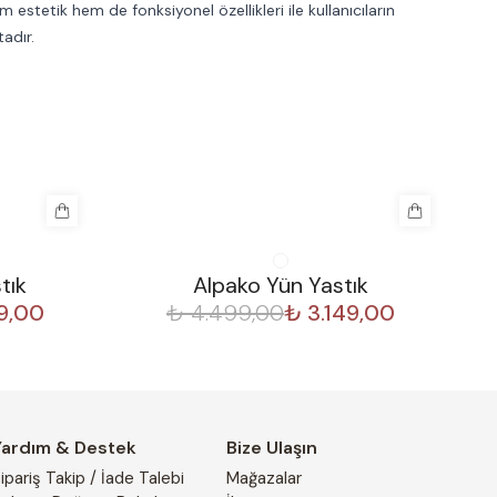
estetik hem de fonksiyonel özellikleri ile kullanıcıların
tadır.
%
30
tık
Alpako Yün Yastık
9,00
₺ 4.499,00
₺ 3.149,00
Yardım & Destek
Bize Ulaşın
ipariş Takip / İade Talebi
Mağazalar