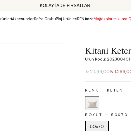
rünleri
Aksesuarlar
Sofra Grubu
Plaj Ürünleri
REN İmza
Mağazalarımız
Last C
Kitani Kete
Ürün Kodu: 202300401
₺ 2.599,00
₺ 1.299,0
RENK
—
KETEN
BOYUT
—
50X70
50x70