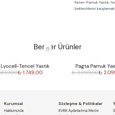
Keten-Pamuk Yastık, hem 
beklentilerini karşılamak
Benzer Ürünler
%
30
 Lyocell-Tencel Yastık
Pagta Pamuk Yas
.499,00
₺ 1.749,00
₺ 2.999,00
₺ 2.09
Kurumsal
Sözleşme & Politikalar
Hakkımızda
KVKK Aydınlatma Metni
S