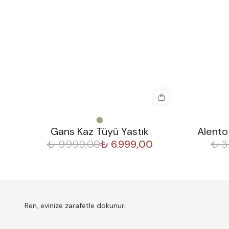
%
30
%
50
Gans Kaz Tüyü Yastık
Alento
₺ 9.999,00
₺ 6.999,00
₺ 3
Ren, evinize zarafetle dokunur.