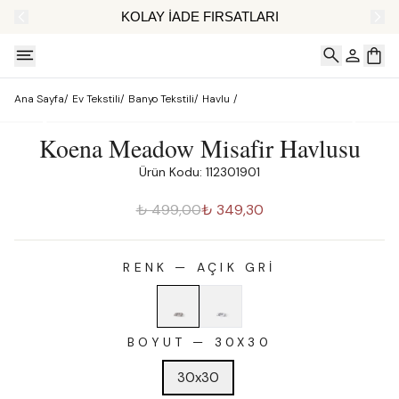
AT
KOLAY İADE FIRSATLARI
Ana Sayfa
/
Ev Tekstili
/
Banyo Tekstili
/
Havlu
/
Koena Meadow Misafir Havlusu
Ürün Kodu: 112301901
₺ 499,00
₺ 349,30
RENK
—
AÇIK GRI
BOYUT
—
30X30
30x30