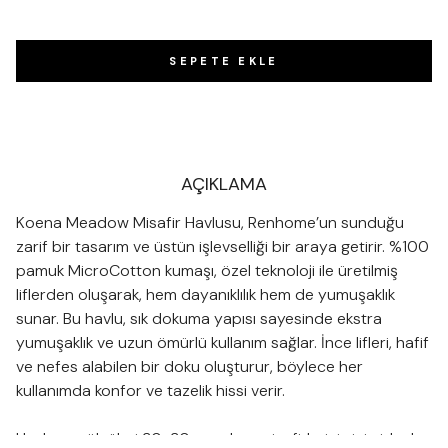
SEPETE EKLE
AÇIKLAMA
Koena Meadow Misafir Havlusu, Renhome’un sunduğu
zarif bir tasarım ve üstün işlevselliği bir araya getirir. %100
pamuk MicroCotton kumaşı, özel teknoloji ile üretilmiş
liflerden oluşarak, hem dayanıklılık hem de yumuşaklık
sunar. Bu havlu, sık dokuma yapısı sayesinde ekstra
yumuşaklık ve uzun ömürlü kullanım sağlar. İnce lifleri, hafif
ve nefes alabilen bir doku oluşturur, böylece her
kullanımda konfor ve tazelik hissi verir.
Havlunun ölçüleri 30x30 cm olup, misafirleriniz için ideal