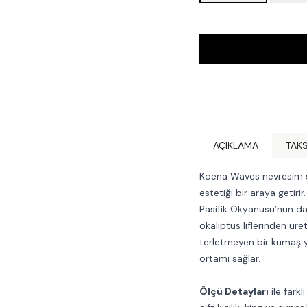
AÇIKLAMA
TAKS
Koena Waves nevresim se
estetiği bir araya getir
Pasifik Okyanusu’nun dal
okaliptüs liflerinden ür
terletmeyen bir kumaş yap
ortamı sağlar.
Ölçü Detayları
ile fark