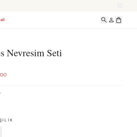
all
s Nevresim Seti
,00
T
ŞILIK