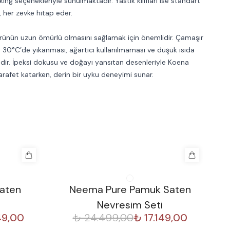
r king seçenekleriyle sunulmaktadır. Yastık kılıfları ise standart
, her zevke hitap eder.
rünün uzun ömürlü olmasını sağlamak için önemlidir. Çamaşır
0°C’de yıkanması, ağartıcı kullanılmaması ve düşük ısıda
dir. İpeksi dokusu ve doğayı yansıtan desenleriyle Koena
rafet katarken, derin bir uyku deneyimi sunar.
%
30
%
Saten
Neema Pure Pamuk Saten
Nevresim Seti
49,00
₺ 24.499,00
₺ 17.149,00