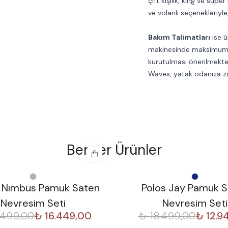
çift kişilik, king ve supe
ve volanlı seçenekleriyle
Bakım Talimatları
ise ü
makinesinde maksimum 3
kurutulması önerilmekte
Waves, yatak odanıza za
Benzer Ürünler
%
30
in Nimbus Pamuk Saten
Polos Jay Pamuk 
Nevresim Seti
Nevresim Seti
.499,00
₺ 16.449,00
₺ 18.499,00
₺ 12.9