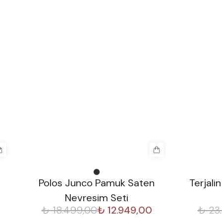
%
30
%
30
Polos Junco Pamuk Saten
Terjal
Nevresim Seti
₺ 18.499,00
₺ 12.949,00
₺ 23