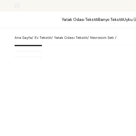
Yatak Odası Tekstili
Banyo Tekstili
Uyku Ü
Ana Sayfa
/
Ev Tekstili
/
Yatak Odası Tekstili
/
Nevresim Seti
/