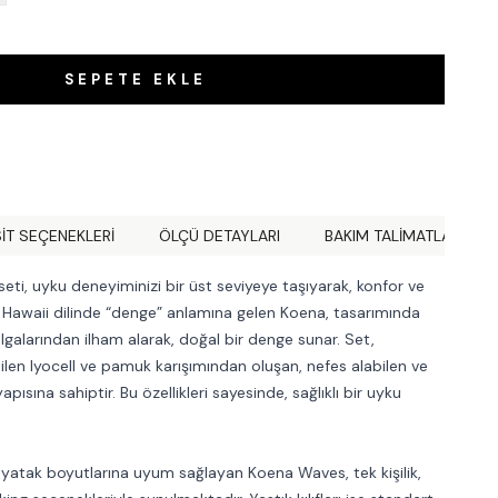
SEPETE EKLE
IT SEÇENEKLERI
ÖLÇÜ DETAYLARI
BAKIM TALİMATLARI
ti, uyku deneyiminizi bir üst seviyeye taşıyarak, konfor ve
ir. Hawaii dilinde “denge” anlamına gelen Koena, tasarımında
galarından ilham alarak, doğal bir denge sunar. Set,
etilen lyocell ve pamuk karışımından oluşan, nefes alabilen ve
ısına sahiptir. Bu özellikleri sayesinde, sağlıklı bir uyku
lı yatak boyutlarına uyum sağlayan Koena Waves, tek kişilik,