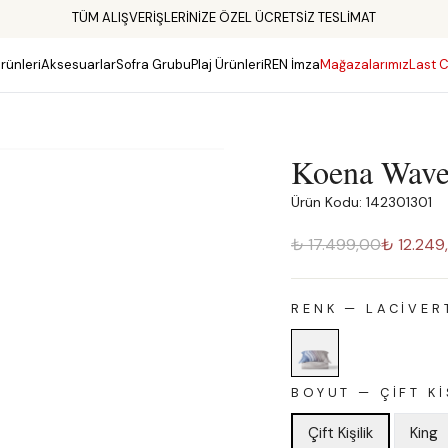
TÜM ALIŞVERİŞLERİNİZE ÖZEL ÜCRETSİZ TESLİMAT
rünleri
Aksesuarlar
Sofra Grubu
Plaj Ürünleri
REN İmza
Mağazalarımız
Last C
Koena Wave
Ürün Kodu: 142301301
₺ 17.499,00
₺ 12.249
RENK
—
LACIVER
BOYUT
—
ÇIFT KI
Çift Kişilik
King