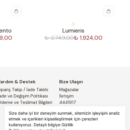
%
30
%
ento
Lumieris
49,00
₺ 2.749,00
₺ 1.924,00
Yardım & Destek
Bize Ulaşın
ipariş Takip / İade Talebi
Mağazalar
ade ve Değişim Politikası
İletişim
deme ve Teslimat Bilgileri
4441917
Size daha iyi bir deneyim sunmak, sitemizin işleyişini analiz
etmek ve içerikleri kişiselleştirmek için çerezleri
kullanıyoruz. Detaylı bilgiye
Gizlilik