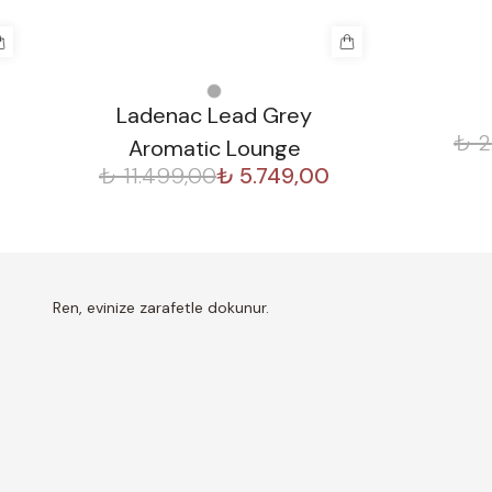
%
50
%
30
Ladenac Lead Grey
₺ 2
Aromatic Lounge
₺ 11.499,00
₺ 5.749,00
Ren, evinize zarafetle dokunur.