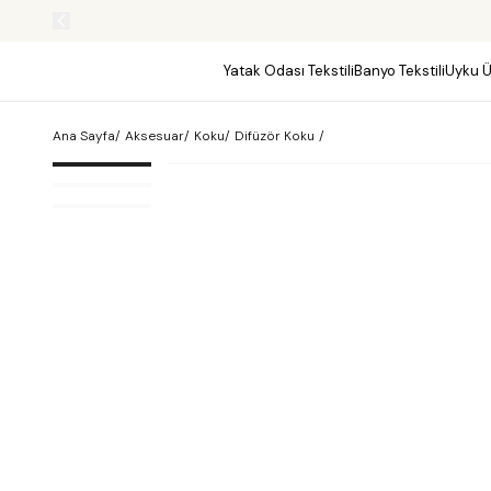
Yatak Odası Tekstili
Banyo Tekstili
Uyku Ü
Ana Sayfa
/
Aksesuar
/
Koku
/
Difüzör Koku
/