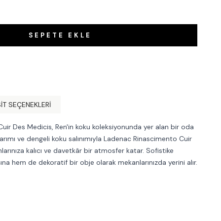
SEPETE EKLE
IT SEÇENEKLERI
ir Des Medicis, Ren'in koku koleksiyonunda yer alan bir oda
sarımı ve dengeli koku salınımıyla Ladenac Rinascimento Cuir
arınıza kalıcı ve davetkâr bir atmosfer katar. Sofistike
na hem de dekoratif bir obje olarak mekanlarınızda yerini alır.