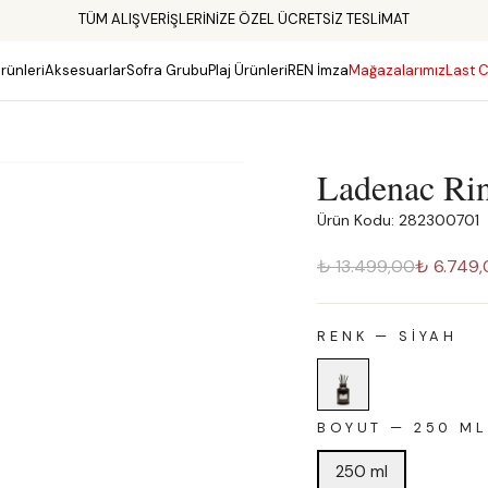
TÜM ALIŞVERİŞLERİNİZE ÖZEL ÜCRETSİZ TESLİMAT
rünleri
Aksesuarlar
Sofra Grubu
Plaj Ürünleri
REN İmza
Mağazalarımız
Last C
Ladenac Rin
Ürün Kodu: 282300701
₺ 13.499,00
₺ 6.749
RENK
—
SIYAH
BOYUT
—
250 ML
250 ml