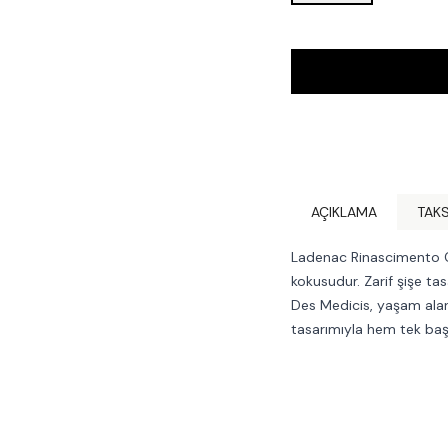
AÇIKLAMA
TAKS
Ladenac Rinascimento Cu
kokusudur. Zarif şişe ta
Des Medicis, yaşam alanl
tasarımıyla hem tek başı