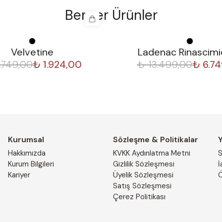
Benzer Ürünler
%
50
Velvetine
Ladenac Rinascimi
.749,00
₺ 1.924,00
₺ 13.499,00
₺ 6.7
Kurumsal
Sözleşme & Politikalar
Hakkımızda
KVKK Aydınlatma Metni
S
Kurum Bilgileri
Gizlilik Sözleşmesi
İ
Kariyer
Üyelik Sözleşmesi
Ö
Satış Sözleşmesi
Çerez Politikası