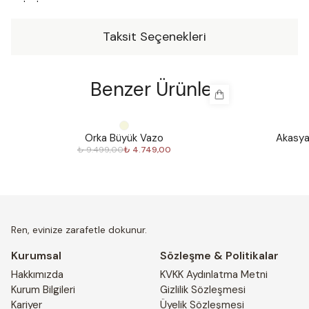
yoludur.
Taksit Seçenekleri
Benzer Ürünler
%
50
%
30
Orka Büyük Vazo
Akasya
₺ 9.499,00
₺ 4.749,00
Ren, evinize zarafetle dokunur.
Kurumsal
Sözleşme & Politikalar
Hakkımızda
KVKK Aydınlatma Metni
Kurum Bilgileri
Gizlilik Sözleşmesi
Kariyer
Üyelik Sözleşmesi