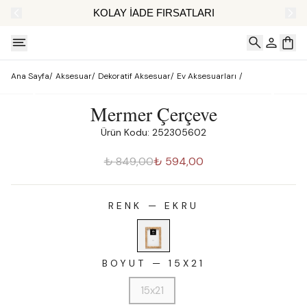
AT
KOLAY İADE FIRSATLARI
Ana Sayfa
/
Aksesuar
/
Dekoratif Aksesuar
/
Ev Aksesuarları
/
Mermer Çerçeve
Ürün Kodu: 252305602
₺ 849,00
₺ 594,00
RENK
—
EKRU
BOYUT
—
15X21
15x21