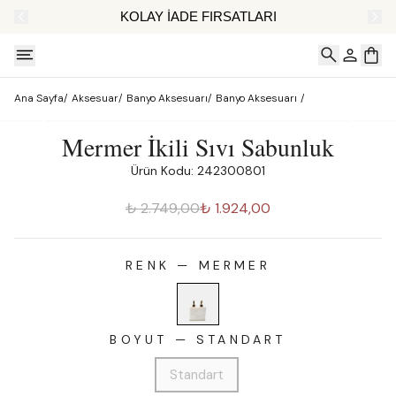
AT
KOLAY İADE FIRSATLARI
Ana Sayfa
/
Aksesuar
/
Banyo Aksesuarı
/
Banyo Aksesuarı
/
Mermer İkili Sıvı Sabunluk
Ürün Kodu: 242300801
₺ 2.749,00
₺ 1.924,00
RENK
—
MERMER
BOYUT
—
STANDART
Standart