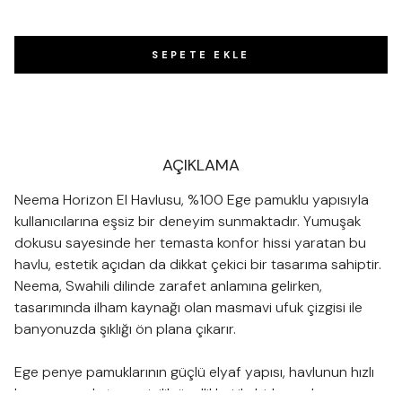
SEPETE EKLE
AÇIKLAMA
Neema Horizon El Havlusu, %100 Ege pamuklu yapısıyla
kullanıcılarına eşsiz bir deneyim sunmaktadır. Yumuşak
dokusu sayesinde her temasta konfor hissi yaratan bu
havlu, estetik açıdan da dikkat çekici bir tasarıma sahiptir.
Neema, Swahili dilinde zarafet anlamına gelirken,
tasarımında ilham kaynağı olan masmavi ufuk çizgisi ile
banyonuzda şıklığı ön plana çıkarır.
Ege penye pamuklarının güçlü elyaf yapısı, havlunun hızlı
kuruma ve ekstra emicilik özellikleri ile birleşerek uzun