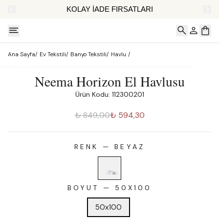
AT
KOLAY İADE FIRSATLARI
Ana Sayfa
/
Ev Tekstili
/
Banyo Tekstili
/
Havlu
/
Neema Horizon El Havlusu
Ürün Kodu: 112300201
₺ 849,00
₺ 594,30
RENK
—
BEYAZ
BOYUT
—
50X100
50x100