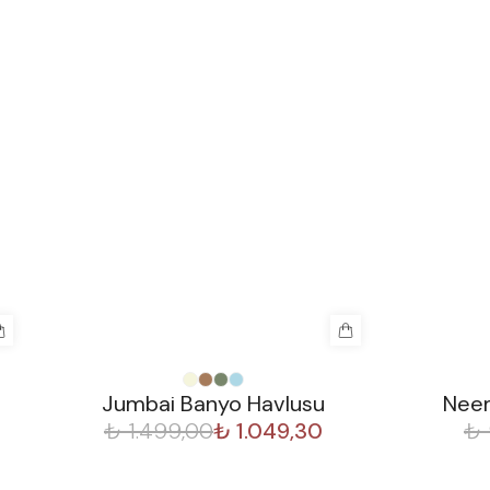
%
30
%
30
Jumbai Banyo Havlusu
Neem
₺ 1.499,00
₺ 1.049,30
₺ 