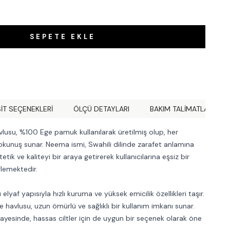
SEPETE EKLE
IT SEÇENEKLERI
ÖLÇÜ DETAYLARI
BAKIM TALİMATLARI
usu, %100 Ege pamuk kullanılarak üretilmiş olup, her
unuş sunar. Neema ismi, Swahili dilinde zarafet anlamına
tik ve kaliteyi bir araya getirerek kullanıcılarına eşsiz bir
lemektedir.
yaf yapısıyla hızlı kuruma ve yüksek emicilik özellikleri taşır.
havlusu, uzun ömürlü ve sağlıklı bir kullanım imkanı sunar.
 sayesinde, hassas ciltler için de uygun bir seçenek olarak öne