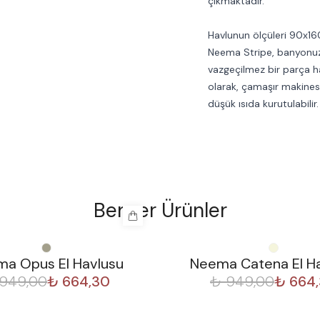
çıkmaktadır.
Havlunun ölçüleri 90x160
Neema Stripe, banyonuza 
vazgeçilmez bir parça ha
olarak, çamaşır makine
düşük ısıda kurutulabilir
Benzer Ürünler
%
30
a Opus El Havlusu
Neema Catena El H
949,00
₺ 664,30
₺ 949,00
₺ 664