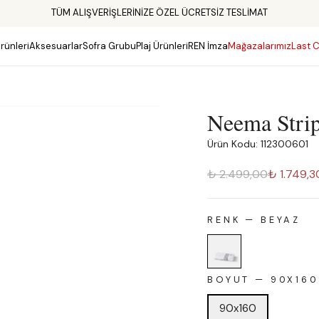
TÜM ALIŞVERİŞLERİNİZE ÖZEL ÜCRETSİZ TESLİMAT
rünleri
Aksesuarlar
Sofra Grubu
Plaj Ürünleri
REN İmza
Mağazalarımız
Last C
Neema Stri
Ürün Kodu: 112300601
₺ 2.499,00
₺ 1.749,3
RENK
—
BEYAZ
BOYUT
—
90X160
90x160