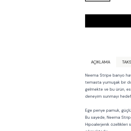
AÇIKLAMA
TAKS
Neema Stripe banyo havl
temasta yumuşak bir dok
gelmekte ve bu ürün, este
deneyim sunmayı hedef
Ege penye pamuk, güçlü el
Bu sayede, Neema Stripe 
Hipoalerjenik özellikleri