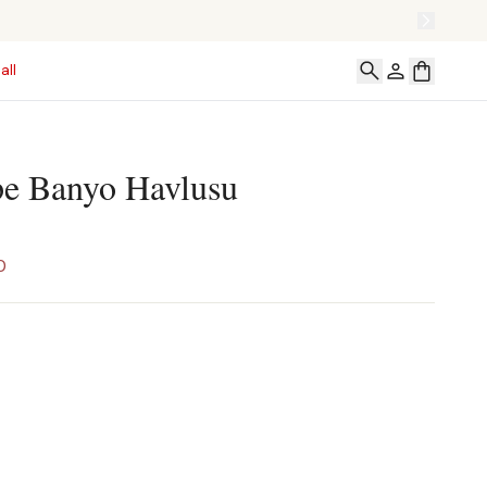
all
pe Banyo Havlusu
0