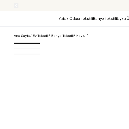
Yatak Odası Tekstili
Banyo Tekstili
Uyku Ü
Ana Sayfa
/
Ev Tekstili
/
Banyo Tekstili
/
Havlu
/