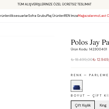
TÜM ALIŞVERİŞLERİNİZE ÖZEL ÜCRETSİZ TESLİMAT
rünleri
Aksesuarlar
Sofra Grubu
Plaj Ürünleri
REN İmza
Mağazalarımız
Last C
Polos Jay P
Ürün Kodu: 142300401
₺ 18.499,00
₺ 12.949
RENK
—
PARLEM
BOYUT
—
ÇIFT KI
Çift Kişilik
King