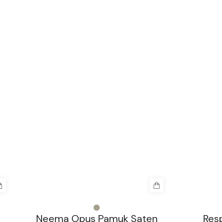
%
30
%
30
Neema Opus Pamuk Saten
Resp