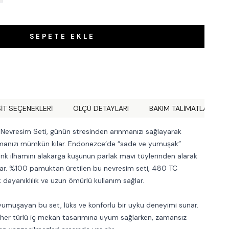
SEPETE EKLE
IT SEÇENEKLERI
ÖLÇÜ DETAYLARI
BAKIM TALİMATLARI
Nevresim Seti, günün stresinden arınmanızı sağlayarak
manızı mümkün kılar. Endonezce’de “sade ve yumuşak”
enk ilhamını alakarga kuşunun parlak mavi tüylerinden alarak
ar. %100 pamuktan üretilen bu nevresim seti, 480 TC
 dayanıklılık ve uzun ömürlü kullanım sağlar.
muşayan bu set, lüks ve konforlu bir uyku deneyimi sunar.
 her türlü iç mekan tasarımına uyum sağlarken, zamansız