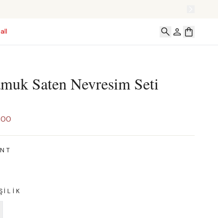
all
amuk Saten Nevresim Seti
,00
ENT
ŞILIK