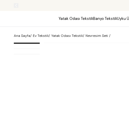
Yatak Odası Tekstili
Banyo Tekstili
Uyku Ü
Ana Sayfa
/
Ev Tekstili
/
Yatak Odası Tekstili
/
Nevresim Seti
/