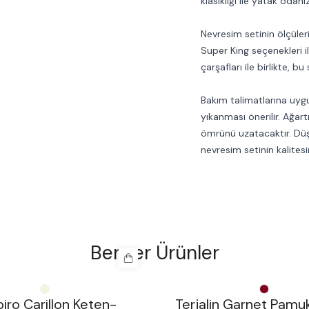
klasikliği ile yatak odanı
Nevresim setinin ölçüleri, 
Super King seçenekleri il
çarşafları ile birlikte,
Bakım talimatlarına uy
yıkanması önerilir. Ağart
ömrünü uzatacaktır. Düş
nevresim setinin kalitesi
Benzer Ürünler
%
30
iro Carillon Keten-
Terjalin Garnet Pamu