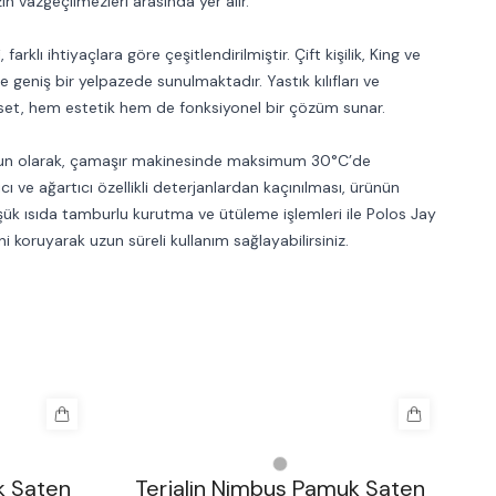
zın vazgeçilmezleri arasında yer alır.
farklı ihtiyaçlara göre çeşitlendirilmiştir. Çift kişilik, King ve
e geniş bir yelpazede sunulmaktadır. Yastık kılıfları ve
 bu set, hem estetik hem de fonksiyonel bir çözüm sunar.
gun olarak, çamaşır makinesinde maksimum 30°C’de
ıcı ve ağartıcı özellikli deterjanlardan kaçınılması, ürünün
ük ısıda tamburlu kurutma ve ütüleme işlemleri ile Polos Jay
ni koruyarak uzun süreli kullanım sağlayabilirsiniz.
%
30
%
k Saten
Terjalin Nimbus Pamuk Saten