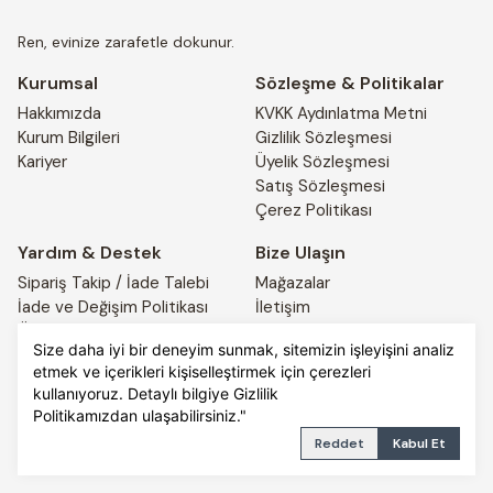
Ren, evinize zarafetle dokunur.
Kurumsal
Sözleşme & Politikalar
Hakkımızda
KVKK Aydınlatma Metni
Kurum Bilgileri
Gizlilik Sözleşmesi
Kariyer
Üyelik Sözleşmesi
Satış Sözleşmesi
Çerez Politikası
Yardım & Destek
Bize Ulaşın
Sipariş Takip / İade Talebi
Mağazalar
İade ve Değişim Politikası
İletişim
Ödeme ve Teslimat Bilgileri
4441917
Size daha iyi bir deneyim sunmak, sitemizin işleyişini analiz
etmek ve içerikleri kişiselleştirmek için çerezleri
kullanıyoruz. Detaylı bilgiye
Gizlilik
© 2025 REN HOME. All rights reserved.
PRIVACY POLICY
Politikamızdan
TERMS OF SERVICE
ulaşabilirsiniz."
Reddet
Kabul Et