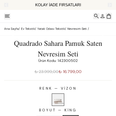
AT
KOLAY İADE FIRSATLARI
Ana Sayfa
/
Ev Tekstili
/
Yatak Odası Tekstili
/
Nevresim Seti
/
Quadrado Sahara Pamuk Saten
Nevresim Seti
Ürün Kodu: 142300502
₺ 23.999,00
₺ 16.799,00
RENK
—
VIZON
BOYUT
—
KING