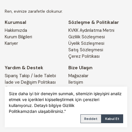
ısıda kurutulmalıdır. Düşük ısıda ütüleme, kumaşın kalitesini
korumak için önemlidir.
Ren, evinize zarafetle dokunur.
Kurumsal
Sözleşme & Politikalar
Respiro Daintree Keten-Pamuk Nevresim Seti, hem estetik
Hakkımızda
KVKK Aydınlatma Metni
hem de fonksiyonel özellikleri ile uyku alanınıza zarafet
Kurum Bilgileri
Gizlilik Sözleşmesi
katmak için tasarlanmıştır.
Kariyer
Üyelik Sözleşmesi
Satış Sözleşmesi
Çerez Politikası
Yardım & Destek
Bize Ulaşın
Sipariş Takip / İade Talebi
Mağazalar
İade ve Değişim Politikası
İletişim
Ödeme ve Teslimat Bilgileri
4441917
Size daha iyi bir deneyim sunmak, sitemizin işleyişini analiz
etmek ve içerikleri kişiselleştirmek için çerezleri
kullanıyoruz. Detaylı bilgiye
Gizlilik
© 2025 REN HOME. All rights reserved.
PRIVACY POLICY
Politikamızdan
TERMS OF SERVICE
ulaşabilirsiniz."
Reddet
Kabul Et