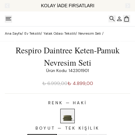
AT
KOLAY İADE FIRSATLARI
Ana Sayfa
/
Ev Tekstili
/
Yatak Odası Tekstili
/
Nevresim Seti
/
Respiro Daintree Keten-Pamuk
Nevresim Seti
Ürün Kodu: 142301901
₺ 6.999,00
₺ 4.899,00
RENK
—
HAKI
BOYUT
—
TEK KIŞILIK