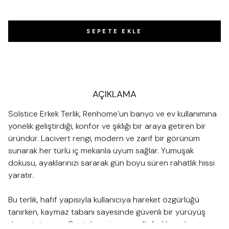
SEPETE EKLE
AÇIKLAMA
Solstice Erkek Terlik, Renhome’un banyo ve ev kullanımına
yönelik geliştirdiği, konfor ve şıklığı bir araya getiren bir
üründür. Lacivert rengi, modern ve zarif bir görünüm
sunarak her türlü iç mekanla uyum sağlar. Yumuşak
dokusu, ayaklarınızı sararak gün boyu süren rahatlık hissi
yaratır.
Bu terlik, hafif yapısıyla kullanıcıya hareket özgürlüğü
tanırken, kaymaz tabanı sayesinde güvenli bir yürüyüş
deneyimi sunar. Geniş boyut seçeneği, farklı ayak yapısına