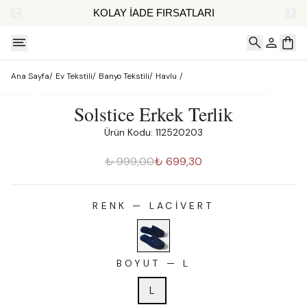
AT
KOLAY İADE FIRSATLARI
Ana Sayfa
/
Ev Tekstili
/
Banyo Tekstili
/
Havlu
/
Solstice Erkek Terlik
Ürün Kodu: 112520203
₺ 999,00
₺ 699,30
RENK
—
LACIVERT
BOYUT
—
L
L