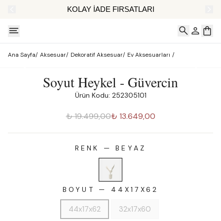
AT
KOLAY İADE FIRSATLARI
Ana Sayfa
/
Aksesuar
/
Dekoratif Aksesuar
/
Ev Aksesuarları
/
Soyut Heykel - Güvercin
Ürün Kodu: 252305101
₺ 19.499,00
₺ 13.649,00
RENK
—
BEYAZ
BOYUT
—
44X17X62
44x17x62
32x17x60