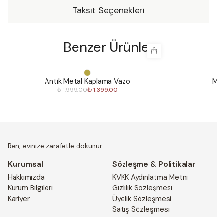
Taksit Seçenekleri
Benzer Ürünler
%
30
%
30
Antik Metal Kaplama Vazo
M
₺ 1.999,00
₺ 1.399,00
Ren, evinize zarafetle dokunur.
Kurumsal
Sözleşme & Politikalar
Hakkımızda
KVKK Aydınlatma Metni
Kurum Bilgileri
Gizlilik Sözleşmesi
Kariyer
Üyelik Sözleşmesi
Satış Sözleşmesi