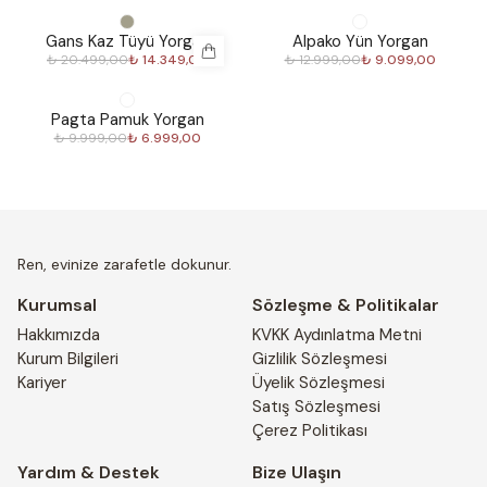
%
30
%
30
Gans Kaz Tüyü Yorgan
Alpako Yün Yorgan
₺ 20.499,00
₺ 14.349,00
₺ 12.999,00
₺ 9.099,00
%
30
Pagta Pamuk Yorgan
₺ 9.999,00
₺ 6.999,00
Ren, evinize zarafetle dokunur.
Kurumsal
Sözleşme & Politikalar
Hakkımızda
KVKK Aydınlatma Metni
Kurum Bilgileri
Gizlilik Sözleşmesi
Kariyer
Üyelik Sözleşmesi
Satış Sözleşmesi
Çerez Politikası
Yardım & Destek
Bize Ulaşın