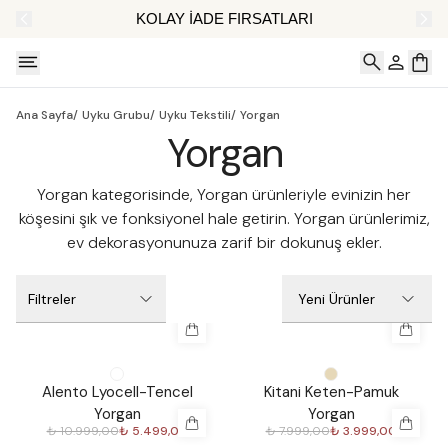
AT
KOLAY İADE FIRSATLARI
Ana Sayfa
/
Uyku Grubu
/
Uyku Tekstili
/
Yorgan
Yorgan
Yorgan kategorisinde, Yorgan ürünleriyle evinizin her
köşesini şık ve fonksiyonel hale getirin. Yorgan ürünlerimiz,
ev dekorasyonunuza zarif bir dokunuş ekler.
Filtreler
Yeni Ürünler
%
50
%
50
Alento Lyocell-Tencel
Kitani Keten-Pamuk
Yorgan
Yorgan
₺ 10.999,00
₺ 5.499,00
₺ 7.999,00
₺ 3.999,00