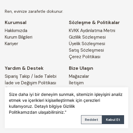
Ren, evinize zarafetle dokunur.
Kurumsal
Sözleşme & Politikalar
Hakkımızda
KVKK Aydınlatma Metni
Kurum Bilgileri
Gizlilik Sözleşmesi
Kariyer
Üyelik Sözleşmesi
Satış Sözleşmesi
Çerez Politikası
Yardım & Destek
Bize Ulaşın
Sipariş Takip / İade Talebi
Mağazalar
İade ve Değişim Politikası
İletişim
Ödeme ve Teslimat Bilgileri
4441917
Size daha iyi bir deneyim sunmak, sitemizin işleyişini analiz
etmek ve içerikleri kişiselleştirmek için çerezleri
kullanıyoruz. Detaylı bilgiye
Gizlilik
© 2025 REN HOME. All rights reserved.
PRIVACY POLICY
Politikamızdan
TERMS OF SERVICE
ulaşabilirsiniz."
Reddet
Kabul Et